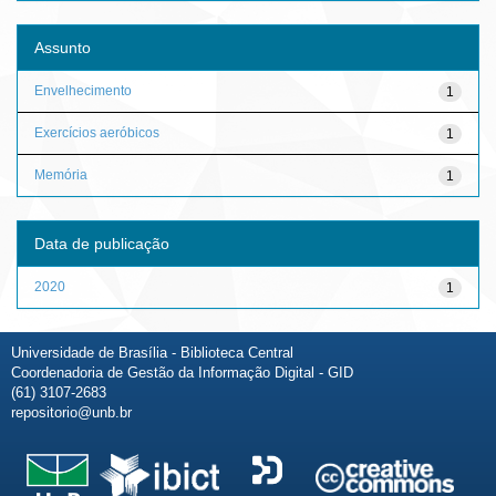
Assunto
Envelhecimento
1
Exercícios aeróbicos
1
Memória
1
Data de publicação
2020
1
Universidade de Brasília - Biblioteca Central
Coordenadoria de Gestão da Informação Digital - GID
(61) 3107-2683
repositorio@unb.br