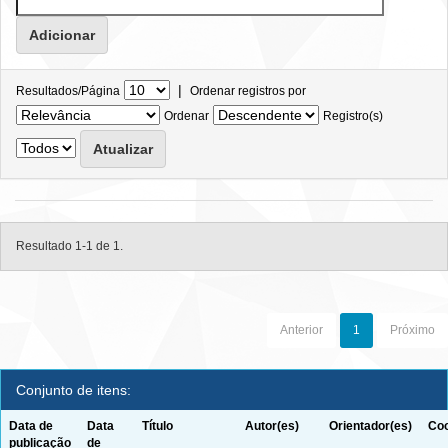
|
Resultados/Página
Ordenar registros por
Ordenar
Registro(s)
Resultado 1-1 de 1.
Anterior
1
Próximo
Conjunto de itens:
Data de
Data
Título
Autor(es)
Orientador(es)
Coo
publicação
de