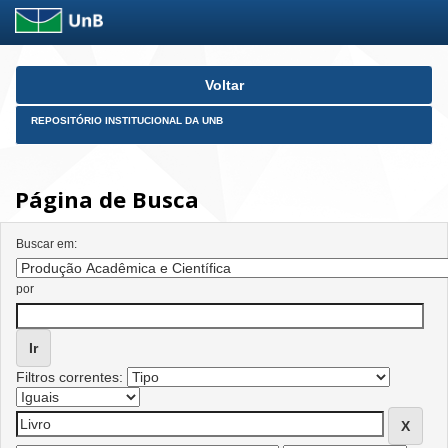
Skip
Voltar
navigation
REPOSITÓRIO INSTITUCIONAL DA UNB
Página de Busca
Buscar em:
por
Filtros correntes: