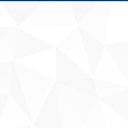
Fale conosco
Sobre