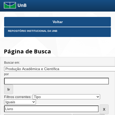
Skip
Voltar
navigation
REPOSITÓRIO INSTITUCIONAL DA UNB
Página de Busca
Buscar em:
por
Filtros correntes: