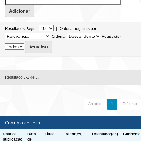
|
Resultados/Página
Ordenar registros por
Ordenar
Registro(s)
Resultado 1-1 de 1.
Anterior
1
Próximo
Conjunto de itens:
Data de
Data
Título
Autor(es)
Orientador(es)
Coorienta
publicação
de