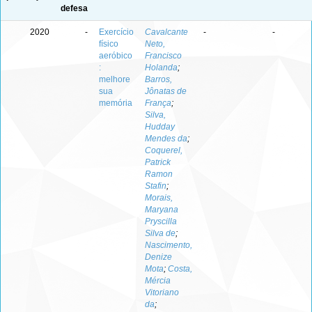
defesa
2020
-
Exercício
Cavalcante
-
-
físico
Neto,
aeróbico
Francisco
:
Holanda
;
melhore
Barros,
sua
Jônatas de
memória
França
;
Silva,
Hudday
Mendes da
;
Coquerel,
Patrick
Ramon
Stafin
;
Morais,
Maryana
Pryscilla
Silva de
;
Nascimento,
Denize
Mota
;
Costa,
Mércia
Vitoriano
da
;