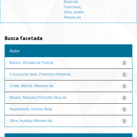
Bobinski,
Franciane
;
Silva, André
Ribeiro da
Busca facetada
Autor
Barros, Jônatas de França
1
Cavalcante Neto, Francisco Holanda
1
Costa, Mércia Vitoriano da
1
Morais, Maryana Pryscilla Silva de
1
Nascimento, Denize Mota
1
Silva, Hudday Mendes da
1