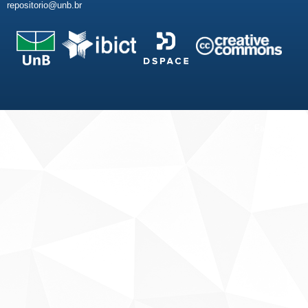
repositorio@unb.br
Fale conosco
Sobre