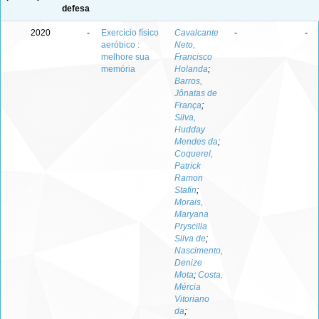
defesa
2020
-
Exercício físico
Cavalcante
-
-
aeróbico :
Neto,
melhore sua
Francisco
memória
Holanda
;
Barros,
Jônatas de
França
;
Silva,
Hudday
Mendes da
;
Coquerel,
Patrick
Ramon
Stafin
;
Morais,
Maryana
Pryscilla
Silva de
;
Nascimento,
Denize
Mota
;
Costa,
Mércia
Vitoriano
da
;