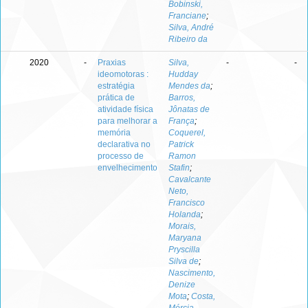
Bobinski,
Franciane
;
Silva, André
Ribeiro da
2020
-
Praxias
Silva,
-
-
ideomotoras :
Hudday
estratégia
Mendes da
;
prática de
Barros,
atividade física
Jônatas de
para melhorar a
França
;
memória
Coquerel,
declarativa no
Patrick
processo de
Ramon
envelhecimento
Stafin
;
Cavalcante
Neto,
Francisco
Holanda
;
Morais,
Maryana
Pryscilla
Silva de
;
Nascimento,
Denize
Mota
;
Costa,