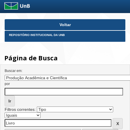
Skip
Voltar
navigation
REPOSITÓRIO INSTITUCIONAL DA UNB
Página de Busca
Buscar em:
por
Filtros correntes: