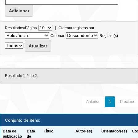
|
Resultados/Página
Ordenar registros por
Ordenar
Registro(s)
Resultado 1-2 de 2.
Anterior
1
Próximo
Conjunto de itens:
Data de
Data
Título
Autor(es)
Orientador(es)
Coo
publicação
de