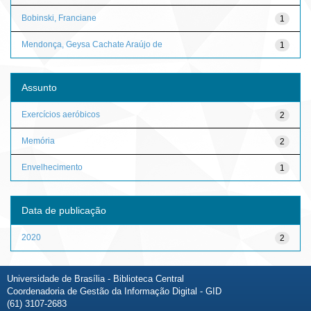
Bobinski, Franciane
1
Mendonça, Geysa Cachate Araújo de
1
Assunto
Exercícios aeróbicos
2
Memória
2
Envelhecimento
1
Data de publicação
2020
2
Universidade de Brasília - Biblioteca Central
Coordenadoria de Gestão da Informação Digital - GID
(61) 3107-2683