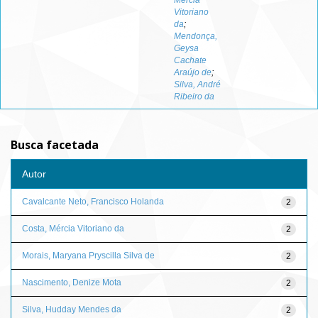
Mércia
Vitoriano
da
;
Mendonça,
Geysa
Cachate
Araújo de
;
Silva, André
Ribeiro da
Busca facetada
Autor
Cavalcante Neto, Francisco Holanda
2
Costa, Mércia Vitoriano da
2
Morais, Maryana Pryscilla Silva de
2
Nascimento, Denize Mota
2
Silva, Hudday Mendes da
2