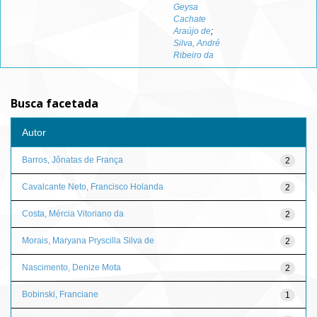
Geysa
Cachate
Araújo de
;
Silva, André
Ribeiro da
Busca facetada
Autor
Barros, Jônatas de França
2
Cavalcante Neto, Francisco Holanda
2
Costa, Mércia Vitoriano da
2
Morais, Maryana Pryscilla Silva de
2
Nascimento, Denize Mota
2
Bobinski, Franciane
1