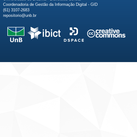
Coordenadoria de Gestão da Informação Digital - GID
(61) 3107-2683
repositorio@unb.br
Fale conosco
Sobre