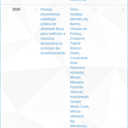
2020
-
Praxias
Silva,
-
-
ideomotoras :
Hudday
estratégia
Mendes da
;
prática de
Barros,
atividade física
Jônatas de
para melhorar a
França
;
memória
Coquerel,
declarativa no
Patrick
processo de
Ramon
envelhecimento
Stafin
;
Cavalcante
Neto,
Francisco
Holanda
;
Morais,
Maryana
Pryscilla
Silva de
;
Nascimento,
Denize
Mota
;
Costa,
Mércia
Vitoriano
da
;
Mendonça,