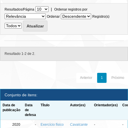
|
Resultados/Página
Ordenar registros por
Ordenar
Registro(s)
Resultado 1-2 de 2.
Anterior
1
Próximo
Conjunto de itens:
Data de
Data
Título
Autor(es)
Orientador(es)
Coo
publicação
de
defesa
2020
-
Exercício físico
Cavalcante
-
-