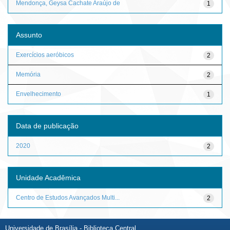
Mendonça, Geysa Cachate Araújo de
1
Assunto
Exercícios aeróbicos
2
Memória
2
Envelhecimento
1
Data de publicação
2020
2
Unidade Acadêmica
Centro de Estudos Avançados Multi...
2
Universidade de Brasília - Biblioteca Central