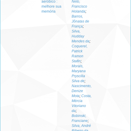
aeróbico :
Neto,
melhore sua
Francisco
memória
Holanda
;
Barros,
Jônatas de
França
;
Silva,
Hudday
Mendes da
;
Coquerel,
Patrick
Ramon
Stafin
;
Morais,
Maryana
Pryscilla
Silva de
;
Nascimento,
Denize
Mota
;
Costa,
Mércia
Vitoriano
da
;
Bobinski,
Franciane
;
Silva, André
Ribeiro da