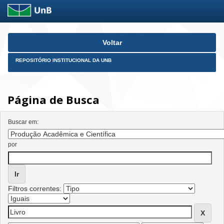
Skip
Voltar
navigation
REPOSITÓRIO INSTITUCIONAL DA UNB
Página de Busca
Buscar em:
por
Filtros correntes: