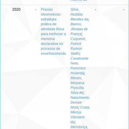
2020
-
Praxias
Silva,
-
-
ideomotoras :
Hudday
estratégia
Mendes da
;
prática de
Barros,
atividade física
Jônatas de
para melhorar a
França
;
memória
Coquerel,
declarativa no
Patrick
processo de
Ramon
envelhecimento
Stafin
;
Cavalcante
Neto,
Francisco
Holanda
;
Morais,
Maryana
Pryscilla
Silva de
;
Nascimento,
Denize
Mota
;
Costa,
Mércia
Vitoriano
da
;
Mendonça,