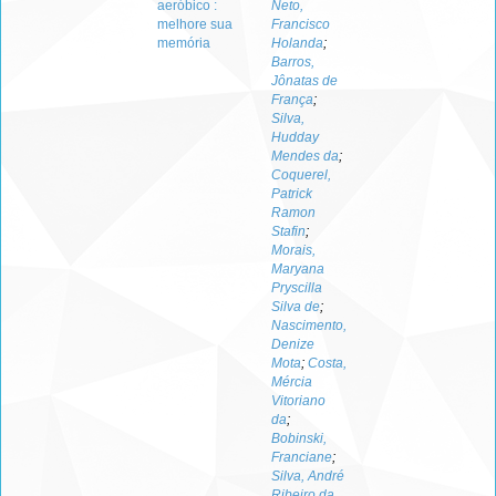
aeróbico :
Neto,
melhore sua
Francisco
memória
Holanda
;
Barros,
Jônatas de
França
;
Silva,
Hudday
Mendes da
;
Coquerel,
Patrick
Ramon
Stafin
;
Morais,
Maryana
Pryscilla
Silva de
;
Nascimento,
Denize
Mota
;
Costa,
Mércia
Vitoriano
da
;
Bobinski,
Franciane
;
Silva, André
Ribeiro da