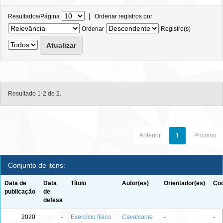
|
Resultados/Página
Ordenar registros por
Ordenar
Registro(s)
Resultado 1-2 de 2.
Anterior
1
Próximo
Conjunto de itens:
Data de
Data
Título
Autor(es)
Orientador(es)
Coo
publicação
de
defesa
2020
-
Exercício físico
Cavalcante
-
-