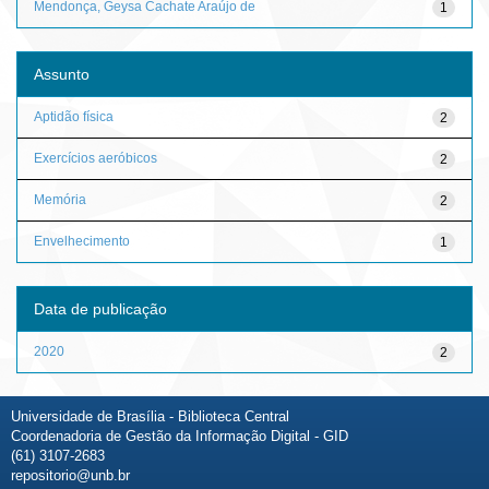
Mendonça, Geysa Cachate Araújo de
1
Assunto
Aptidão física
2
Exercícios aeróbicos
2
Memória
2
Envelhecimento
1
Data de publicação
2020
2
Universidade de Brasília - Biblioteca Central
Coordenadoria de Gestão da Informação Digital - GID
(61) 3107-2683
repositorio@unb.br