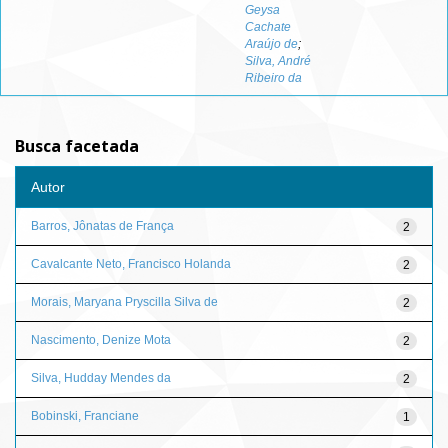
Geysa
Cachate
Araújo de
;
Silva, André
Ribeiro da
Busca facetada
Autor
Barros, Jônatas de França
2
Cavalcante Neto, Francisco Holanda
2
Morais, Maryana Pryscilla Silva de
2
Nascimento, Denize Mota
2
Silva, Hudday Mendes da
2
Bobinski, Franciane
1