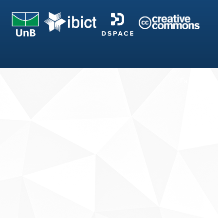
Fale conosco
Sobre