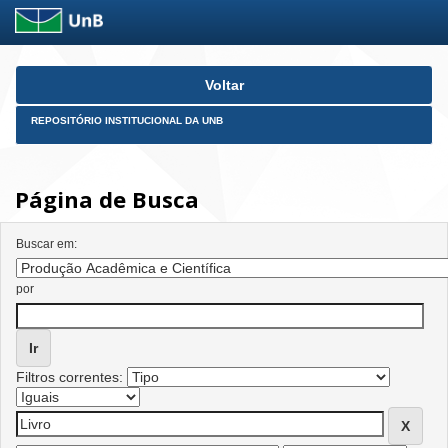
Skip
Voltar
navigation
REPOSITÓRIO INSTITUCIONAL DA UNB
Página de Busca
Buscar em:
por
Filtros correntes: