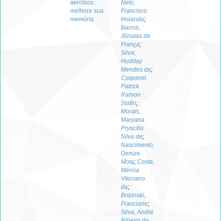
aeróbico :
Neto,
melhore sua
Francisco
memória
Holanda
;
Barros,
Jônatas de
França
;
Silva,
Hudday
Mendes da
;
Coquerel,
Patrick
Ramon
Stafin
;
Morais,
Maryana
Pryscilla
Silva de
;
Nascimento,
Denize
Mota
;
Costa,
Mércia
Vitoriano
da
;
Bobinski,
Franciane
;
Silva, André
Ribeiro da