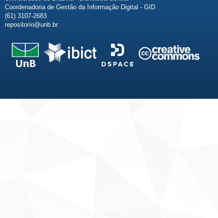
Coordenadoria de Gestão da Informação Digital - GID
(61) 3107-2683
repositorio@unb.br
Fale conosco
Sobre