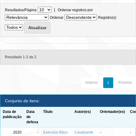
|
Resultados/Página
Ordenar registros por
Ordenar
Registro(s)
Resultado 1-2 de 2.
Anterior
1
Próximo
Conjunto de itens:
Data de
Data
Título
Autor(es)
Orientador(es)
Coo
publicação
de
defesa
2020
-
Exercício físico
Cavalcante
-
-