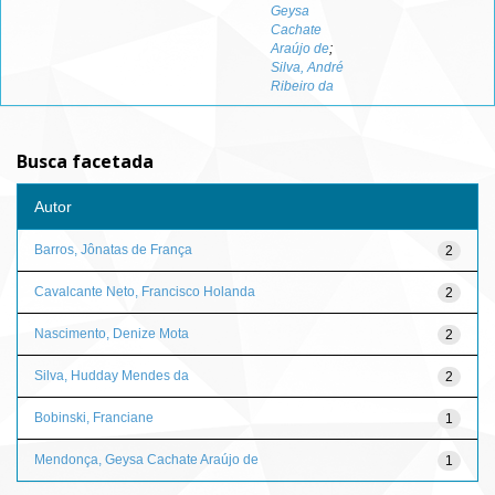
Geysa
Cachate
Araújo de
;
Silva, André
Ribeiro da
Busca facetada
Autor
Barros, Jônatas de França
2
Cavalcante Neto, Francisco Holanda
2
Nascimento, Denize Mota
2
Silva, Hudday Mendes da
2
Bobinski, Franciane
1
Mendonça, Geysa Cachate Araújo de
1