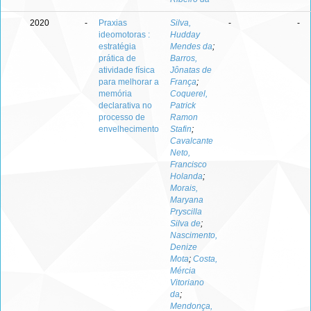
2020
-
Praxias
Silva,
-
-
ideomotoras :
Hudday
estratégia
Mendes da
;
prática de
Barros,
atividade física
Jônatas de
para melhorar a
França
;
memória
Coquerel,
declarativa no
Patrick
processo de
Ramon
envelhecimento
Stafin
;
Cavalcante
Neto,
Francisco
Holanda
;
Morais,
Maryana
Pryscilla
Silva de
;
Nascimento,
Denize
Mota
;
Costa,
Mércia
Vitoriano
da
;
Mendonça,