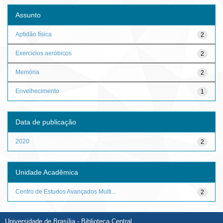
Assunto
Aptidão física
2
Exercícios aeróbicos
2
Memória
2
Envelhecimento
1
Data de publicação
2020
2
Unidade Acadêmica
Centro de Estudos Avançados Multi...
2
Universidade de Brasília - Biblioteca Central