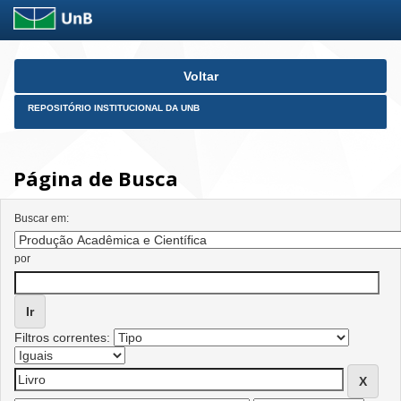
Skip
Voltar
navigation
REPOSITÓRIO INSTITUCIONAL DA UNB
Página de Busca
Buscar em:
por
Filtros correntes: