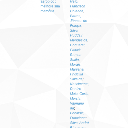
aeróbico :
Neto,
melhore sua
Francisco
memória
Holanda
;
Barros,
Jônatas de
França
;
Silva,
Hudday
Mendes da
;
Coquerel,
Patrick
Ramon
Stafin
;
Morais,
Maryana
Pryscilla
Silva de
;
Nascimento,
Denize
Mota
;
Costa,
Mércia
Vitoriano
da
;
Bobinski,
Franciane
;
Silva, André
Ribeiro da