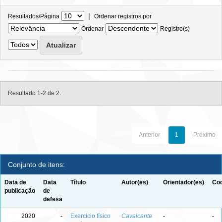
|
Resultados/Página
Ordenar registros por
Ordenar
Registro(s)
Resultado 1-2 de 2.
Anterior
1
Próximo
Conjunto de itens:
Data de
Data
Título
Autor(es)
Orientador(es)
Coo
publicação
de
defesa
2020
-
Exercício físico
Cavalcante
-
-