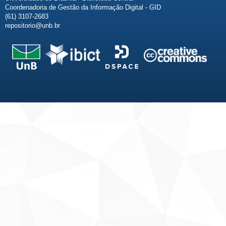
Coordenadoria de Gestão da Informação Digital - GID
(61) 3107-2683
repositorio@unb.br
Fale conosco
Sobre