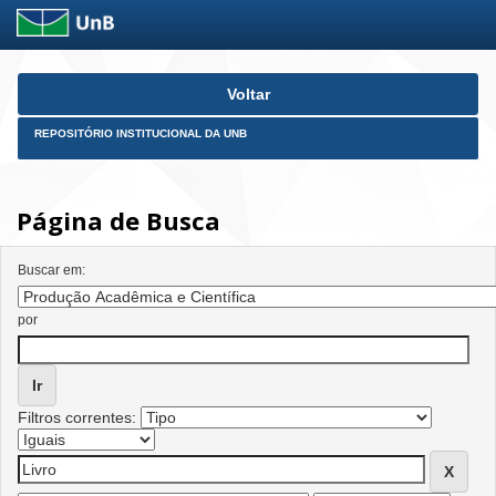
Skip
Voltar
navigation
REPOSITÓRIO INSTITUCIONAL DA UNB
Página de Busca
Buscar em:
por
Filtros correntes: