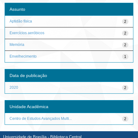
Assunto
Aptidão física
2
Exercícios aeróbicos
2
Memória
2
Envelhecimento
1
Data de publicação
2020
2
Unidade Acadêmica
Centro de Estudos Avançados Multi...
2
Universidade de Brasília - Biblioteca Central