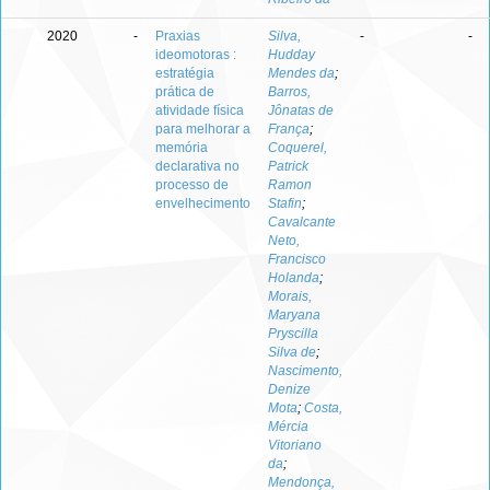
2020
-
Praxias
Silva,
-
-
ideomotoras :
Hudday
estratégia
Mendes da
;
prática de
Barros,
atividade física
Jônatas de
para melhorar a
França
;
memória
Coquerel,
declarativa no
Patrick
processo de
Ramon
envelhecimento
Stafin
;
Cavalcante
Neto,
Francisco
Holanda
;
Morais,
Maryana
Pryscilla
Silva de
;
Nascimento,
Denize
Mota
;
Costa,
Mércia
Vitoriano
da
;
Mendonça,