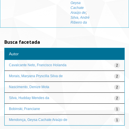
Geysa
Cachate
Araújo de
;
Silva, André
Ribeiro da
Busca facetada
Autor
Cavalcante Neto, Francisco Holanda
2
Morais, Maryana Pryscilla Silva de
2
Nascimento, Denize Mota
2
Silva, Hudday Mendes da
2
Bobinski, Franciane
1
Mendonça, Geysa Cachate Araújo de
1