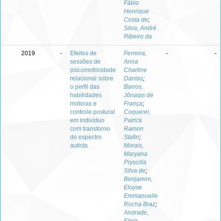
Fábio
Henrique
Costa de
;
Silva, André
Ribeiro da
2019
-
Efeitos de
Ferreira,
-
-
sessões de
Anna
psicomotricidade
Charline
relacional sobre
Dantas
;
o perfil das
Barros,
habilidades
Jônatas de
motoras e
França
;
controle postural
Coquerel,
em indivíduo
Patrick
com transtorno
Ramon
do espectro
Stafin
;
autista
Morais,
Maryana
Pryscilla
Silva de
;
Benjamim,
Eloyse
Emmanuelle
Rocha Braz
;
Andrade,