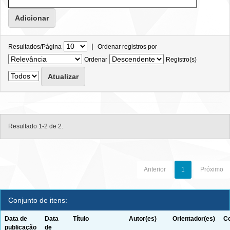
|
Resultados/Página
Ordenar registros por
Ordenar
Registro(s)
Resultado 1-2 de 2.
Anterior
1
Próximo
Conjunto de itens:
Data de
Data
Título
Autor(es)
Orientador(es)
Co
publicação
de