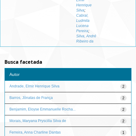
Elmir
Henrique
Silva
;
Cabral,
Ludmila
Lucena
Pereira
;
Silva, André
Ribeiro da
Busca facetada
Autor
Andrade, Elmir Henrique Silva
2
Barros, Jônatas de França
2
Benjamim, Eloyse Emmanuelle Rocha...
2
Morais, Maryana Pryscilla Silva de
2
Ferreira, Anna Charline Dantas
1