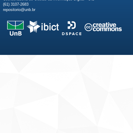
(61) 3107-2683
repositorio@unb.br
Fale conosco
Sobre