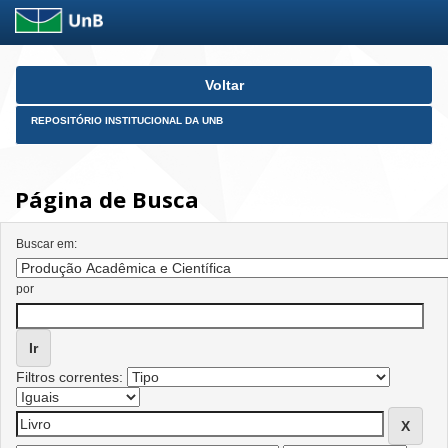
Skip
Voltar
navigation
REPOSITÓRIO INSTITUCIONAL DA UNB
Página de Busca
Buscar em:
por
Filtros correntes: