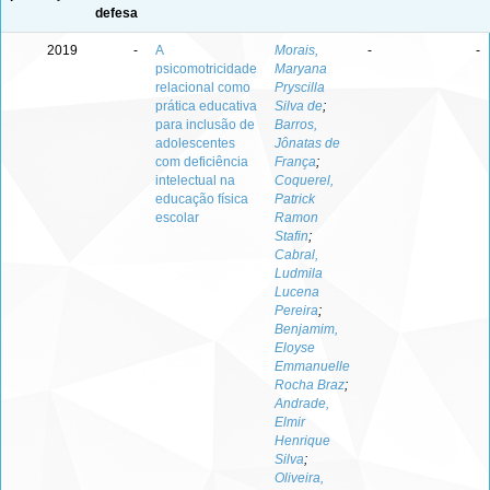
defesa
2019
-
A
Morais,
-
-
psicomotricidade
Maryana
relacional como
Pryscilla
prática educativa
Silva de
;
para inclusão de
Barros,
adolescentes
Jônatas de
com deficiência
França
;
intelectual na
Coquerel,
educação física
Patrick
escolar
Ramon
Stafin
;
Cabral,
Ludmila
Lucena
Pereira
;
Benjamim,
Eloyse
Emmanuelle
Rocha Braz
;
Andrade,
Elmir
Henrique
Silva
;
Oliveira,