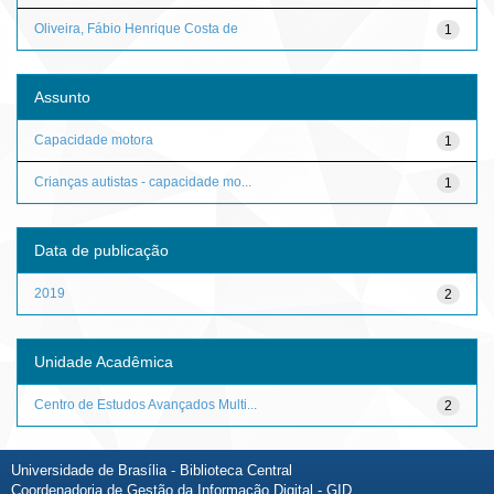
Oliveira, Fábio Henrique Costa de
1
Assunto
Capacidade motora
1
Crianças autistas - capacidade mo...
1
Data de publicação
2019
2
Unidade Acadêmica
Centro de Estudos Avançados Multi...
2
Universidade de Brasília - Biblioteca Central
Coordenadoria de Gestão da Informação Digital - GID