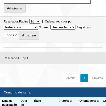
|
Resultados/Página
Ordenar registros por
Ordenar
Registro(s)
Resultado 1-1 de 1.
Anterior
1
Próximo
Conjunto de itens:
Data de
Data
Título
Autor(es)
Orientador(es)
Co
publicação
de