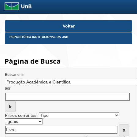
Skip
Voltar
navigation
REPOSITÓRIO INSTITUCIONAL DA UNB
Página de Busca
Buscar em:
por
Filtros correntes: