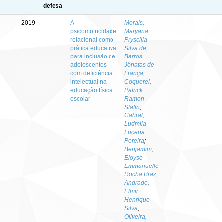
defesa
2019
-
A
Morais,
-
-
psicomotricidade
Maryana
relacional como
Pryscilla
prática educativa
Silva de
;
para inclusão de
Barros,
adolescentes
Jônatas de
com deficiência
França
;
intelectual na
Coquerel,
educação física
Patrick
escolar
Ramon
Stafin
;
Cabral,
Ludmila
Lucena
Pereira
;
Benjamim,
Eloyse
Emmanuelle
Rocha Braz
;
Andrade,
Elmir
Henrique
Silva
;
Oliveira,