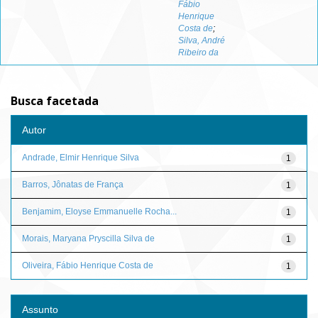
Fábio
Henrique
Costa de
;
Silva, André
Ribeiro da
Busca facetada
Autor
Andrade, Elmir Henrique Silva
1
Barros, Jônatas de França
1
Benjamim, Eloyse Emmanuelle Rocha...
1
Morais, Maryana Pryscilla Silva de
1
Oliveira, Fábio Henrique Costa de
1
Assunto