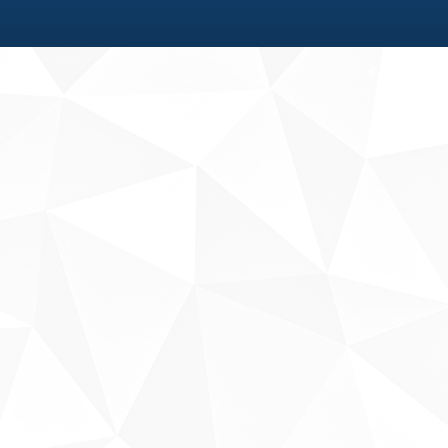
Fale conosco
Sobre