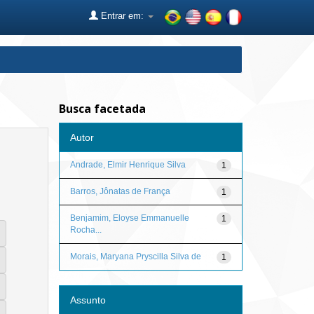
Entrar em:
Busca facetada
Autor
Andrade, Elmir Henrique Silva
1
Barros, Jônatas de França
1
Benjamim, Eloyse Emmanuelle
1
Rocha...
Morais, Maryana Pryscilla Silva de
1
Assunto