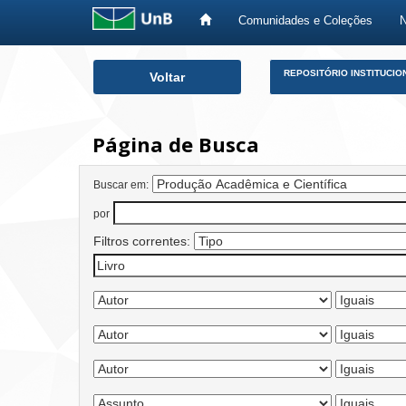
Comunidades e Coleções
Skip
REPOSITÓRIO INSTITUCIO
Voltar
navigation
Página de Busca
Buscar em:
por
Filtros correntes: