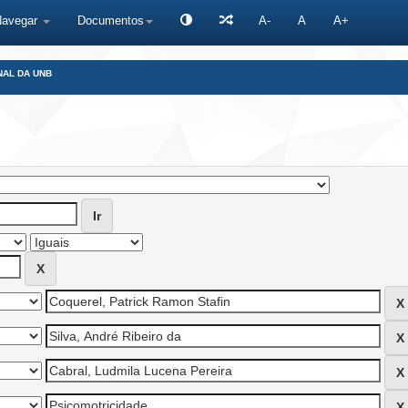
Navegar
Documentos
A-
A
A+
NAL DA UNB