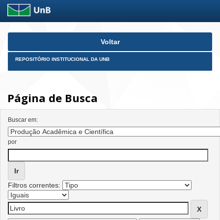
Skip
Voltar
navigation
REPOSITÓRIO INSTITUCIONAL DA UNB
Página de Busca
Buscar em:
por
Filtros correntes: