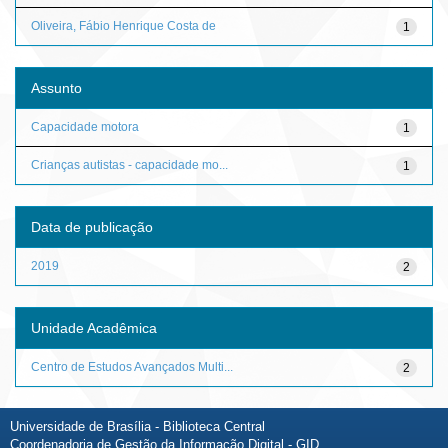
Oliveira, Fábio Henrique Costa de
1
Assunto
Capacidade motora
1
Crianças autistas - capacidade mo...
1
Data de publicação
2019
2
Unidade Acadêmica
Centro de Estudos Avançados Multi...
2
Universidade de Brasília - Biblioteca Central
Coordenadoria de Gestão da Informação Digital - GID