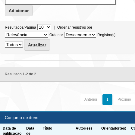
|
Resultados/Página
Ordenar registros por
Ordenar
Registro(s)
Resultado 1-2 de 2.
Anterior
1
Próximo
Conjunto de itens:
Data de
Data
Título
Autor(es)
Orientador(es)
Co
publicação
de