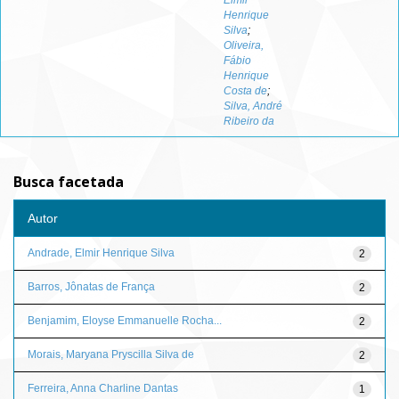
Elmir
Henrique
Silva
;
Oliveira,
Fábio
Henrique
Costa de
;
Silva, André
Ribeiro da
Busca facetada
Autor
Andrade, Elmir Henrique Silva
2
Barros, Jônatas de França
2
Benjamim, Eloyse Emmanuelle Rocha...
2
Morais, Maryana Pryscilla Silva de
2
Ferreira, Anna Charline Dantas
1