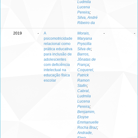
Ludmila
Lucena
Pereira
;
Silva, André
Ribeiro da
2019
-
A
Morais,
-
-
psicomotricidade
Maryana
relacional como
Pryscilla
prática educativa
Silva de
;
para inclusão de
Barros,
adolescentes
Jônatas de
com deficiência
França
;
intelectual na
Coquerel,
educação física
Patrick
escolar
Ramon
Stafin
;
Cabral,
Ludmila
Lucena
Pereira
;
Benjamim,
Eloyse
Emmanuelle
Rocha Braz
;
Andrade,