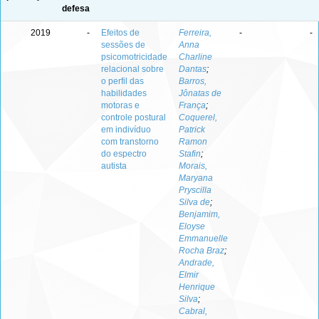
defesa
2019
-
Efeitos de
Ferreira,
-
-
sessões de
Anna
psicomotricidade
Charline
relacional sobre
Dantas
;
o perfil das
Barros,
habilidades
Jônatas de
motoras e
França
;
controle postural
Coquerel,
em indivíduo
Patrick
com transtorno
Ramon
do espectro
Stafin
;
autista
Morais,
Maryana
Pryscilla
Silva de
;
Benjamim,
Eloyse
Emmanuelle
Rocha Braz
;
Andrade,
Elmir
Henrique
Silva
;
Cabral,