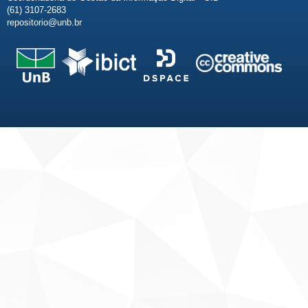
(61) 3107-2683
repositorio@unb.br
Fale conosco
Sobre