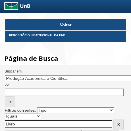
Skip
Voltar
navigation
REPOSITÓRIO INSTITUCIONAL DA UNB
Página de Busca
Buscar em:
por
Filtros correntes: