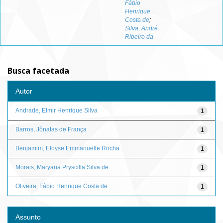
Fábio
Henrique
Costa de
;
Silva, André
Ribeiro da
Busca facetada
Autor
Andrade, Elmir Henrique Silva
1
Barros, Jônatas de França
1
Benjamim, Eloyse Emmanuelle Rocha...
1
Morais, Maryana Pryscilla Silva de
1
Oliveira, Fábio Henrique Costa de
1
Assunto