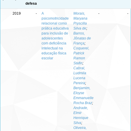
defesa
2019
-
A
Morais,
-
-
psicomotricidade
Maryana
relacional como
Pryscilla
prática educativa
Silva de
;
para inclusão de
Barros,
adolescentes
Jônatas de
com deficiência
França
;
intelectual na
Coquerel,
educação física
Patrick
escolar
Ramon
Stafin
;
Cabral,
Ludmila
Lucena
Pereira
;
Benjamim,
Eloyse
Emmanuelle
Rocha Braz
;
Andrade,
Elmir
Henrique
Silva
;
Oliveira,