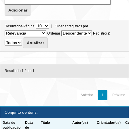
|
Resultados/Página
Ordenar registros por
Ordenar
Registro(s)
Resultado 1-1 de 1.
Anterior
1
Próximo
Conjunto de itens:
Data de
Data
Título
Autor(es)
Orientador(es)
Co
publicação
de