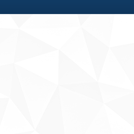
Fale conosco
Sobre