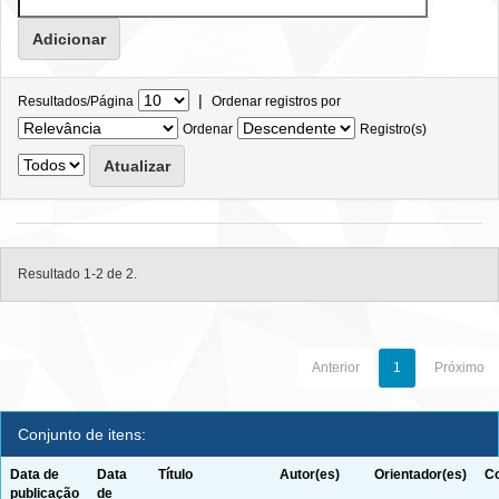
|
Resultados/Página
Ordenar registros por
Ordenar
Registro(s)
Resultado 1-2 de 2.
Anterior
1
Próximo
Conjunto de itens:
Data de
Data
Título
Autor(es)
Orientador(es)
Co
publicação
de