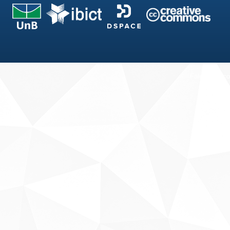
Fale conosco
Sobre