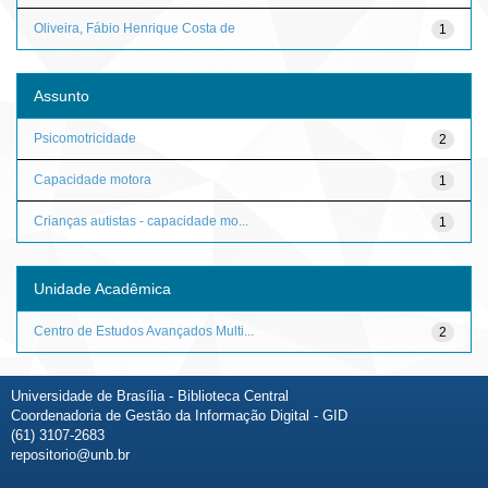
Oliveira, Fábio Henrique Costa de
1
Assunto
Psicomotricidade
2
Capacidade motora
1
Crianças autistas - capacidade mo...
1
Unidade Acadêmica
Centro de Estudos Avançados Multi...
2
Universidade de Brasília - Biblioteca Central
Coordenadoria de Gestão da Informação Digital - GID
(61) 3107-2683
repositorio@unb.br