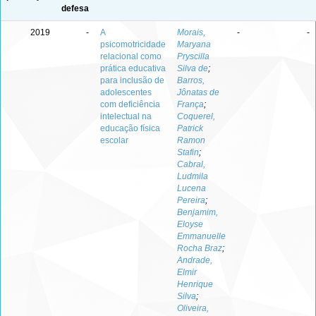
defesa
2019
-
A
Morais,
-
-
psicomotricidade
Maryana
relacional como
Pryscilla
prática educativa
Silva de
;
para inclusão de
Barros,
adolescentes
Jônatas de
com deficiência
França
;
intelectual na
Coquerel,
educação física
Patrick
escolar
Ramon
Stafin
;
Cabral,
Ludmila
Lucena
Pereira
;
Benjamim,
Eloyse
Emmanuelle
Rocha Braz
;
Andrade,
Elmir
Henrique
Silva
;
Oliveira,