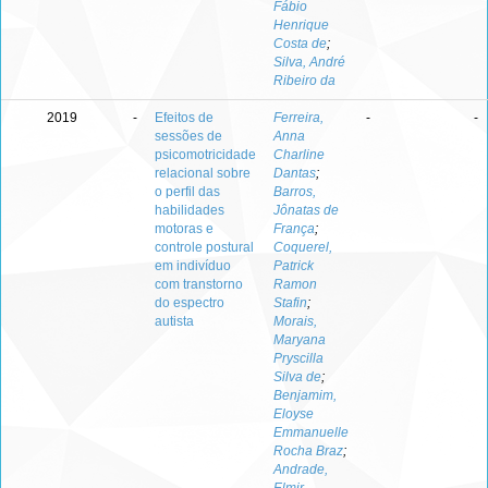
Fábio
Henrique
Costa de
;
Silva, André
Ribeiro da
2019
-
Efeitos de
Ferreira,
-
-
sessões de
Anna
psicomotricidade
Charline
relacional sobre
Dantas
;
o perfil das
Barros,
habilidades
Jônatas de
motoras e
França
;
controle postural
Coquerel,
em indivíduo
Patrick
com transtorno
Ramon
do espectro
Stafin
;
autista
Morais,
Maryana
Pryscilla
Silva de
;
Benjamim,
Eloyse
Emmanuelle
Rocha Braz
;
Andrade,