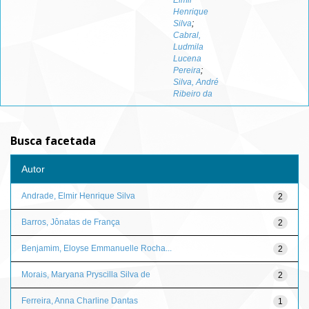
Elmir
Henrique
Silva
;
Cabral,
Ludmila
Lucena
Pereira
;
Silva, André
Ribeiro da
Busca facetada
Autor
Andrade, Elmir Henrique Silva
2
Barros, Jônatas de França
2
Benjamim, Eloyse Emmanuelle Rocha...
2
Morais, Maryana Pryscilla Silva de
2
Ferreira, Anna Charline Dantas
1