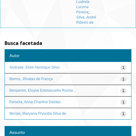
Ludmila
Lucena
Pereira
;
Silva, André
Ribeiro da
Busca facetada
Autor
Andrade, Elmir Henrique Silva
1
Barros, Jônatas de França
1
Benjamim, Eloyse Emmanuelle Rocha...
1
Ferreira, Anna Charline Dantas
1
Morais, Maryana Pryscilla Silva de
1
Assunto