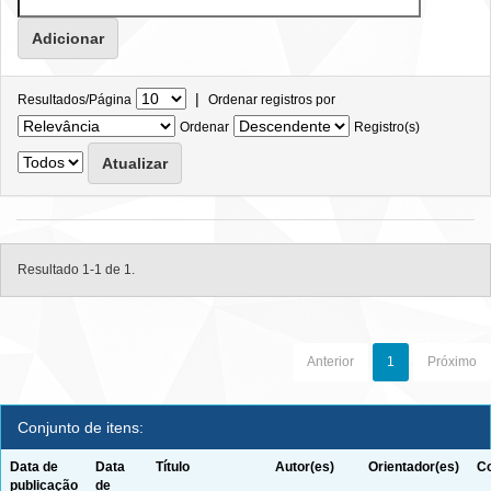
|
Resultados/Página
Ordenar registros por
Ordenar
Registro(s)
Resultado 1-1 de 1.
Anterior
1
Próximo
Conjunto de itens:
Data de
Data
Título
Autor(es)
Orientador(es)
Co
publicação
de