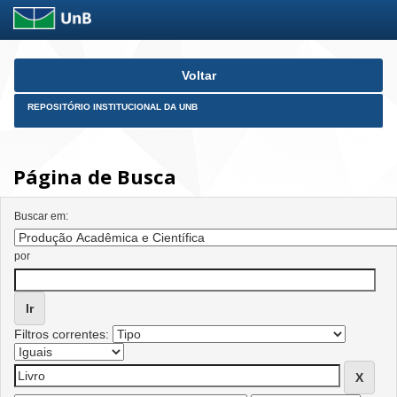
Skip
Voltar
navigation
REPOSITÓRIO INSTITUCIONAL DA UNB
Página de Busca
Buscar em:
por
Filtros correntes: