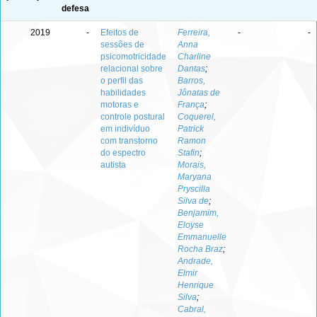
defesa
2019
-
Efeitos de
Ferreira,
-
-
sessões de
Anna
psicomotricidade
Charline
relacional sobre
Dantas
;
o perfil das
Barros,
habilidades
Jônatas de
motoras e
França
;
controle postural
Coquerel,
em indivíduo
Patrick
com transtorno
Ramon
do espectro
Stafin
;
autista
Morais,
Maryana
Pryscilla
Silva de
;
Benjamim,
Eloyse
Emmanuelle
Rocha Braz
;
Andrade,
Elmir
Henrique
Silva
;
Cabral,