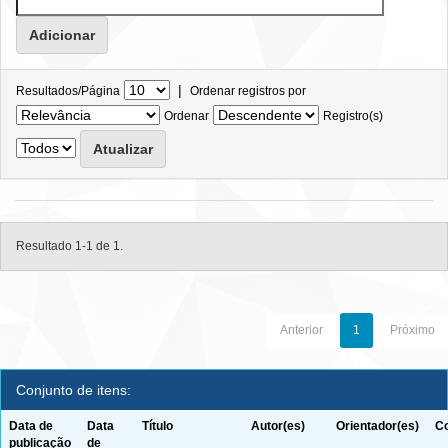
|
Resultados/Página
Ordenar registros por
Ordenar
Registro(s)
Resultado 1-1 de 1.
Anterior
1
Próximo
Conjunto de itens:
Data de
Data
Título
Autor(es)
Orientador(es)
Co
publicação
de