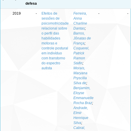
defesa
2019
-
Efeitos de
Ferreira,
-
-
sessões de
Anna
psicomotricidade
Charline
relacional sobre
Dantas
;
o perfil das
Barros,
habilidades
Jônatas de
motoras e
França
;
controle postural
Coquerel,
em indivíduo
Patrick
com transtorno
Ramon
do espectro
Stafin
;
autista
Morais,
Maryana
Pryscilla
Silva de
;
Benjamim,
Eloyse
Emmanuelle
Rocha Braz
;
Andrade,
Elmir
Henrique
Silva
;
Cabral,