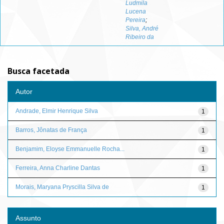
Ludmila
Lucena
Pereira
;
Silva, André
Ribeiro da
Busca facetada
Autor
Andrade, Elmir Henrique Silva
1
Barros, Jônatas de França
1
Benjamim, Eloyse Emmanuelle Rocha...
1
Ferreira, Anna Charline Dantas
1
Morais, Maryana Pryscilla Silva de
1
Assunto