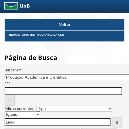
Skip
Voltar
navigation
REPOSITÓRIO INSTITUCIONAL DA UNB
Página de Busca
Buscar em:
por
Filtros correntes: