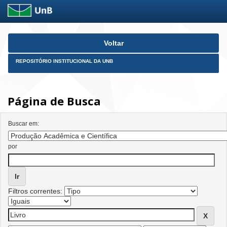
Skip
Voltar
navigation
REPOSITÓRIO INSTITUCIONAL DA UNB
Página de Busca
Buscar em:
por
Filtros correntes: