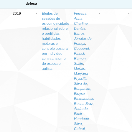
defesa
2019
-
Efeitos de
Ferreira,
-
-
sessões de
Anna
psicomotricidade
Charline
relacional sobre
Dantas
;
o perfil das
Barros,
habilidades
Jônatas de
motoras e
França
;
controle postural
Coquerel,
em indivíduo
Patrick
com transtorno
Ramon
do espectro
Stafin
;
autista
Morais,
Maryana
Pryscilla
Silva de
;
Benjamim,
Eloyse
Emmanuelle
Rocha Braz
;
Andrade,
Elmir
Henrique
Silva
;
Cabral,