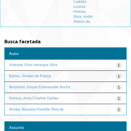
Ludmila
Lucena
Pereira
;
Silva, André
Ribeiro da
Busca facetada
Autor
Andrade, Elmir Henrique Silva
1
Barros, Jônatas de França
1
Benjamim, Eloyse Emmanuelle Rocha...
1
Ferreira, Anna Charline Dantas
1
Morais, Maryana Pryscilla Silva de
1
Assunto