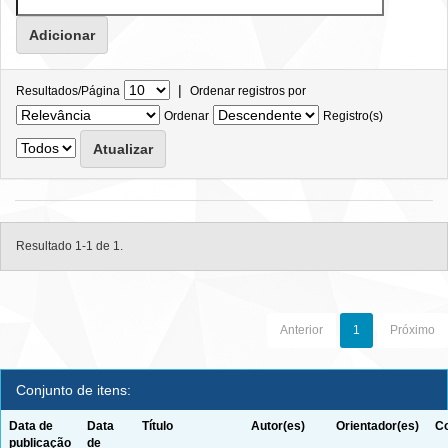
|
Resultados/Página
Ordenar registros por
Ordenar
Registro(s)
Resultado 1-1 de 1.
Anterior
1
Próximo
Conjunto de itens:
Data de
Data
Título
Autor(es)
Orientador(es)
Co
publicação
de