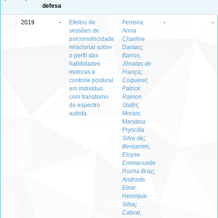
defesa
2019
-
Efeitos de
Ferreira,
-
-
sessões de
Anna
psicomotricidade
Charline
relacional sobre
Dantas
;
o perfil das
Barros,
habilidades
Jônatas de
motoras e
França
;
controle postural
Coquerel,
em indivíduo
Patrick
com transtorno
Ramon
do espectro
Stafin
;
autista
Morais,
Maryana
Pryscilla
Silva de
;
Benjamim,
Eloyse
Emmanuelle
Rocha Braz
;
Andrade,
Elmir
Henrique
Silva
;
Cabral,