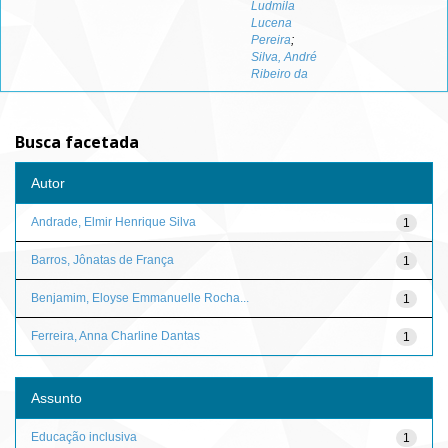
Ludmila
Lucena
Pereira
;
Silva, André
Ribeiro da
Busca facetada
Autor
Andrade, Elmir Henrique Silva
1
Barros, Jônatas de França
1
Benjamim, Eloyse Emmanuelle Rocha...
1
Ferreira, Anna Charline Dantas
1
Assunto
Educação inclusiva
1