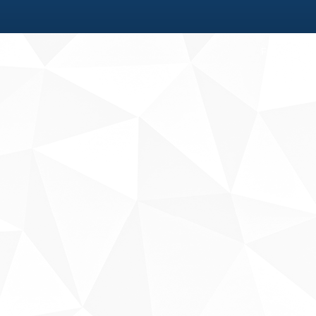
Fale conosco
Sobre