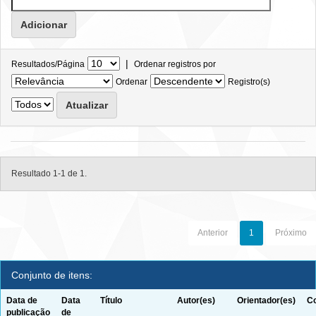
|
Resultados/Página
Ordenar registros por
Ordenar
Registro(s)
Resultado 1-1 de 1.
Anterior
1
Próximo
Conjunto de itens:
Data de
Data
Título
Autor(es)
Orientador(es)
Co
publicação
de