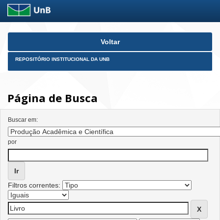
Skip
Voltar
navigation
REPOSITÓRIO INSTITUCIONAL DA UNB
Página de Busca
Buscar em:
por
Filtros correntes: