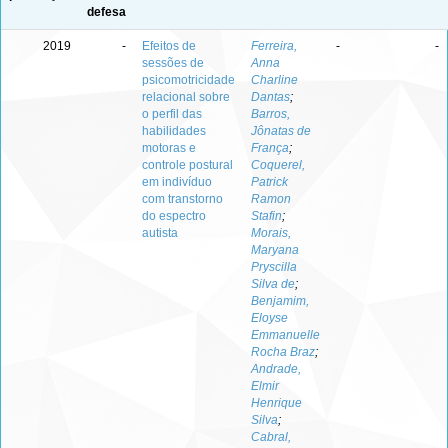
defesa
2019
-
Efeitos de
Ferreira,
-
-
sessões de
Anna
psicomotricidade
Charline
relacional sobre
Dantas
;
o perfil das
Barros,
habilidades
Jônatas de
motoras e
França
;
controle postural
Coquerel,
em indivíduo
Patrick
com transtorno
Ramon
do espectro
Stafin
;
autista
Morais,
Maryana
Pryscilla
Silva de
;
Benjamim,
Eloyse
Emmanuelle
Rocha Braz
;
Andrade,
Elmir
Henrique
Silva
;
Cabral,