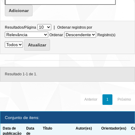
|
Resultados/Página
Ordenar registros por
Ordenar
Registro(s)
Resultado 1-1 de 1.
Anterior
1
Próximo
Conjunto de itens:
Data de
Data
Título
Autor(es)
Orientador(es)
Co
publicação
de