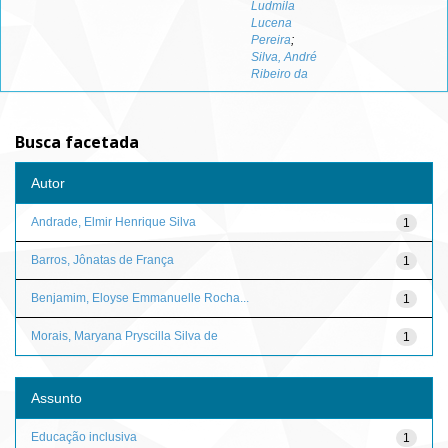
Ludmila
Lucena
Pereira
;
Silva, André
Ribeiro da
Busca facetada
Autor
Andrade, Elmir Henrique Silva
1
Barros, Jônatas de França
1
Benjamim, Eloyse Emmanuelle Rocha...
1
Morais, Maryana Pryscilla Silva de
1
Assunto
Educação inclusiva
1