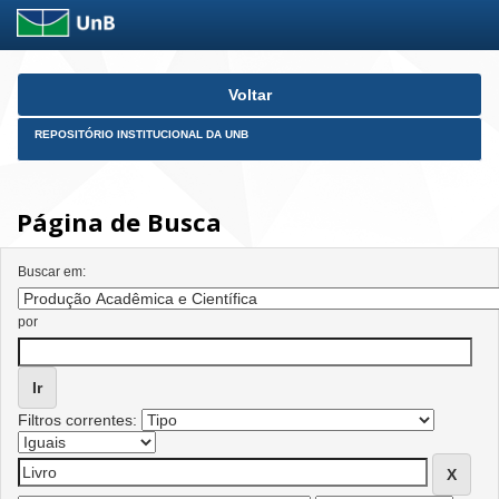
Skip
Voltar
navigation
REPOSITÓRIO INSTITUCIONAL DA UNB
Página de Busca
Buscar em:
por
Filtros correntes: