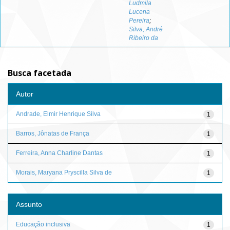
Ludmila
Lucena
Pereira
;
Silva, André
Ribeiro da
Busca facetada
Autor
Andrade, Elmir Henrique Silva
1
Barros, Jônatas de França
1
Ferreira, Anna Charline Dantas
1
Morais, Maryana Pryscilla Silva de
1
Assunto
Educação inclusiva
1