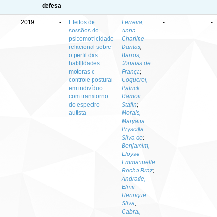
defesa
2019
-
Efeitos de
Ferreira,
-
-
sessões de
Anna
psicomotricidade
Charline
relacional sobre
Dantas
;
o perfil das
Barros,
habilidades
Jônatas de
motoras e
França
;
controle postural
Coquerel,
em indivíduo
Patrick
com transtorno
Ramon
do espectro
Stafin
;
autista
Morais,
Maryana
Pryscilla
Silva de
;
Benjamim,
Eloyse
Emmanuelle
Rocha Braz
;
Andrade,
Elmir
Henrique
Silva
;
Cabral,