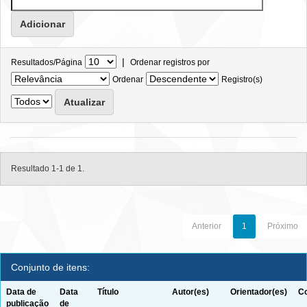
|
Resultados/Página
Ordenar registros por
Ordenar
Registro(s)
Resultado 1-1 de 1.
Anterior
1
Próximo
Conjunto de itens:
Data de
Data
Título
Autor(es)
Orientador(es)
Co
publicação
de