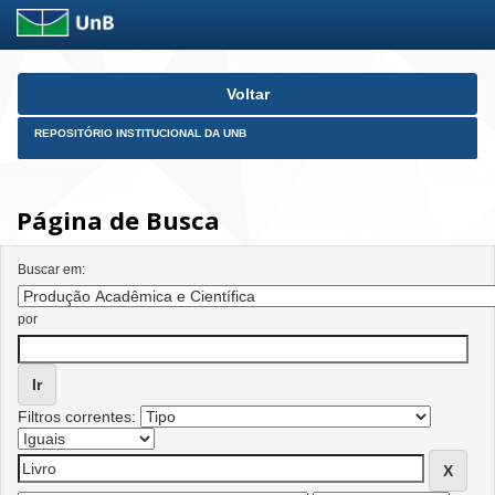
Skip
Voltar
navigation
REPOSITÓRIO INSTITUCIONAL DA UNB
Página de Busca
Buscar em:
por
Filtros correntes: