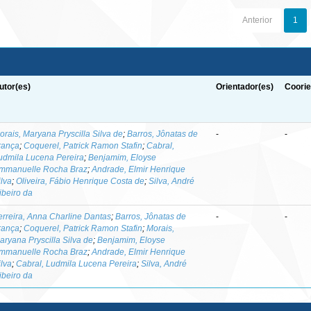
Anterior
1
utor(es)
Orientador(es)
Coorie
orais, Maryana Pryscilla Silva de
;
Barros, Jônatas de
-
-
rança
;
Coquerel, Patrick Ramon Stafin
;
Cabral,
udmila Lucena Pereira
;
Benjamim, Eloyse
mmanuelle Rocha Braz
;
Andrade, Elmir Henrique
ilva
;
Oliveira, Fábio Henrique Costa de
;
Silva, André
ibeiro da
erreira, Anna Charline Dantas
;
Barros, Jônatas de
-
-
rança
;
Coquerel, Patrick Ramon Stafin
;
Morais,
aryana Pryscilla Silva de
;
Benjamim, Eloyse
mmanuelle Rocha Braz
;
Andrade, Elmir Henrique
ilva
;
Cabral, Ludmila Lucena Pereira
;
Silva, André
ibeiro da