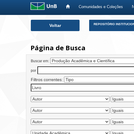
Comunidades e Coleções
Skip
REPOSITÓRIO INSTITUCIO
Voltar
navigation
Página de Busca
Buscar em:
por
Filtros correntes: