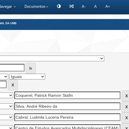
Navegar
Documentos
A-
A
A+
NAL DA UNB