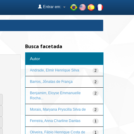
Entrar em:
Busca facetada
Autor
Andrade, Elmir Henrique Silva
2
Barros, Jônatas de França
2
Benjamim, Eloyse Emmanuelle
2
Rocha...
Morais, Maryana Pryscilla Silva de
2
Ferreira, Anna Charline Dantas
1
Oliveira, Fábio Henrique Costa de
1