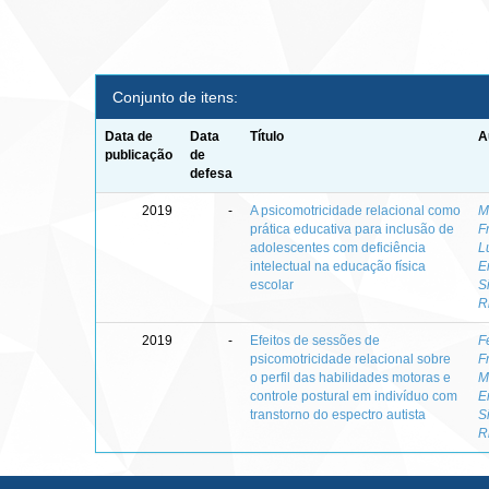
Conjunto de itens:
Data de
Data
Título
A
publicação
de
defesa
2019
-
A psicomotricidade relacional como
M
prática educativa para inclusão de
F
adolescentes com deficiência
L
intelectual na educação física
E
escolar
S
R
2019
-
Efeitos de sessões de
F
psicomotricidade relacional sobre
F
o perfil das habilidades motoras e
M
controle postural em indivíduo com
E
transtorno do espectro autista
S
R