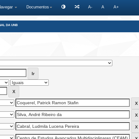
Navegar
Documentos
A-
A
A+
NAL DA UNB