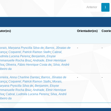
Anterior
1
utor(es)
Orientador(es)
Coorie
orais, Maryana Pryscilla Silva de
;
Barros, Jônatas de
-
-
rança
;
Coquerel, Patrick Ramon Stafin
;
Cabral,
udmila Lucena Pereira
;
Benjamim, Eloyse
mmanuelle Rocha Braz
;
Andrade, Elmir Henrique
ilva
;
Oliveira, Fábio Henrique Costa de
;
Silva, André
ibeiro da
erreira, Anna Charline Dantas
;
Barros, Jônatas de
-
-
rança
;
Coquerel, Patrick Ramon Stafin
;
Morais,
aryana Pryscilla Silva de
;
Benjamim, Eloyse
mmanuelle Rocha Braz
;
Andrade, Elmir Henrique
ilva
;
Cabral, Ludmila Lucena Pereira
;
Silva, André
ibeiro da