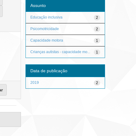
Assunto
Educação inclusiva
2
Psicomotricidade
2
Capacidade motora
1
Crianças autistas - capacidade mo...
1
Data de publicação
2019
2