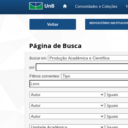
Comunidades e Coleções
Skip
REPOSITÓRIO INSTITUCIO
Voltar
navigation
Página de Busca
Buscar em:
por
Filtros correntes: