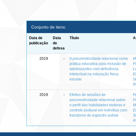
Conjunto de itens:
Data de
Data
Título
A
publicação
de
defesa
2019
-
A psicomotricidade relacional como
M
prática educativa para inclusão de
F
adolescentes com deficiência
L
intelectual na educação física
E
escolar
S
R
2019
-
Efeitos de sessões de
F
psicomotricidade relacional sobre
F
o perfil das habilidades motoras e
M
controle postural em indivíduo com
E
transtorno do espectro autista
S
R