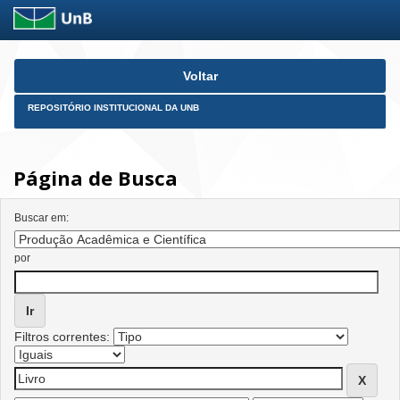
Skip
Voltar
navigation
REPOSITÓRIO INSTITUCIONAL DA UNB
Página de Busca
Buscar em:
por
Filtros correntes: