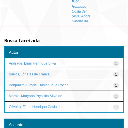
Fábio
Henrique
Costa de
;
Silva, André
Ribeiro da
Busca facetada
Autor
Andrade, Elmir Henrique Silva
1
Barros, Jônatas de França
1
Benjamim, Eloyse Emmanuelle Rocha...
1
Morais, Maryana Pryscilla Silva de
1
Oliveira, Fábio Henrique Costa de
1
Assunto