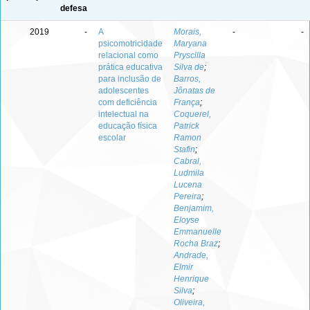
defesa
2019
-
A
Morais,
-
-
psicomotricidade
Maryana
relacional como
Pryscilla
prática educativa
Silva de
;
para inclusão de
Barros,
adolescentes
Jônatas de
com deficiência
França
;
intelectual na
Coquerel,
educação física
Patrick
escolar
Ramon
Stafin
;
Cabral,
Ludmila
Lucena
Pereira
;
Benjamim,
Eloyse
Emmanuelle
Rocha Braz
;
Andrade,
Elmir
Henrique
Silva
;
Oliveira,