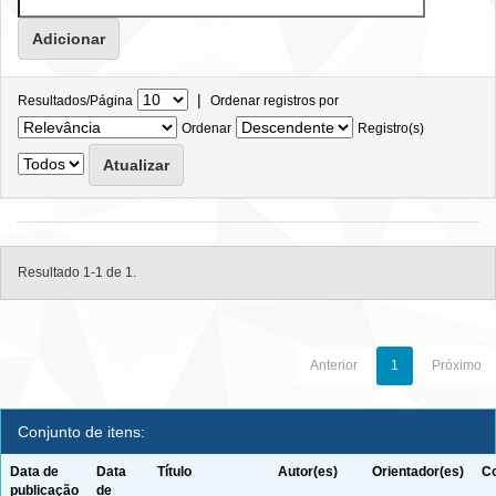
|
Resultados/Página
Ordenar registros por
Ordenar
Registro(s)
Resultado 1-1 de 1.
Anterior
1
Próximo
Conjunto de itens:
Data de
Data
Título
Autor(es)
Orientador(es)
Co
publicação
de