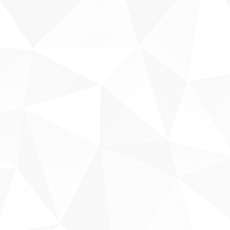
Fale conosco
Sobre