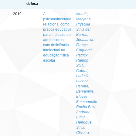
defesa
2019
-
A
Morais,
-
-
psicomotricidade
Maryana
relacional como
Pryscilla
prática educativa
Silva de
;
para inclusão de
Barros,
adolescentes
Jônatas de
com deficiência
França
;
intelectual na
Coquerel,
educação física
Patrick
escolar
Ramon
Stafin
;
Cabral,
Ludmila
Lucena
Pereira
;
Benjamim,
Eloyse
Emmanuelle
Rocha Braz
;
Andrade,
Elmir
Henrique
Silva
;
Oliveira,