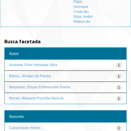
Fábio
Henrique
Costa de
;
Silva, André
Ribeiro da
Busca facetada
Autor
Andrade, Elmir Henrique Silva
1
Barros, Jônatas de França
1
Benjamim, Eloyse Emmanuelle Rocha...
1
Morais, Maryana Pryscilla Silva de
1
Assunto
Capacidade motora
1