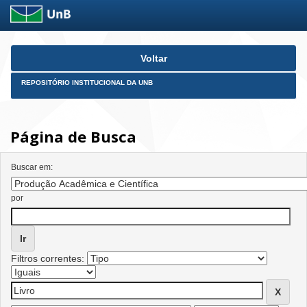
Skip
Voltar
navigation
REPOSITÓRIO INSTITUCIONAL DA UNB
Página de Busca
Buscar em:
por
Filtros correntes: