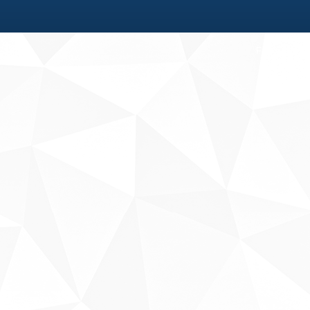
Fale conosco
Sobre