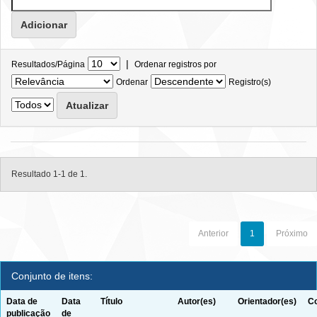
|
Resultados/Página
Ordenar registros por
Ordenar
Registro(s)
Resultado 1-1 de 1.
Anterior
1
Próximo
Conjunto de itens:
Data de
Data
Título
Autor(es)
Orientador(es)
Co
publicação
de