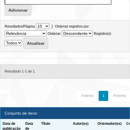
|
Resultados/Página
Ordenar registros por
Ordenar
Registro(s)
Resultado 1-1 de 1.
Anterior
1
Próximo
Conjunto de itens:
Data de
Data
Título
Autor(es)
Orientador(es)
Co
publicação
de