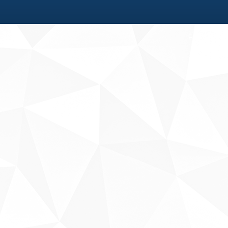
Fale conosco
Sobre