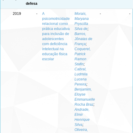
defesa
2019
-
A
Morais,
-
-
psicomotricidade
Maryana
relacional como
Pryscilla
prática educativa
Silva de
;
para inclusão de
Barros,
adolescentes
Jônatas de
com deficiência
França
;
intelectual na
Coquerel,
educação física
Patrick
escolar
Ramon
Stafin
;
Cabral,
Ludmila
Lucena
Pereira
;
Benjamim,
Eloyse
Emmanuelle
Rocha Braz
;
Andrade,
Elmir
Henrique
Silva
;
Oliveira,