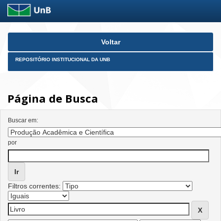
Skip
Voltar
navigation
REPOSITÓRIO INSTITUCIONAL DA UNB
Página de Busca
Buscar em:
por
Filtros correntes: