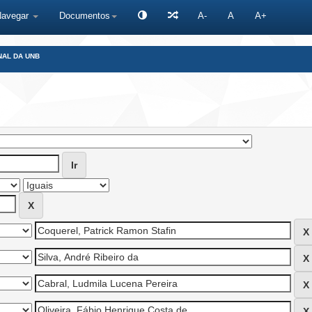
Navegar
Documentos
A-
A
A+
NAL DA UNB