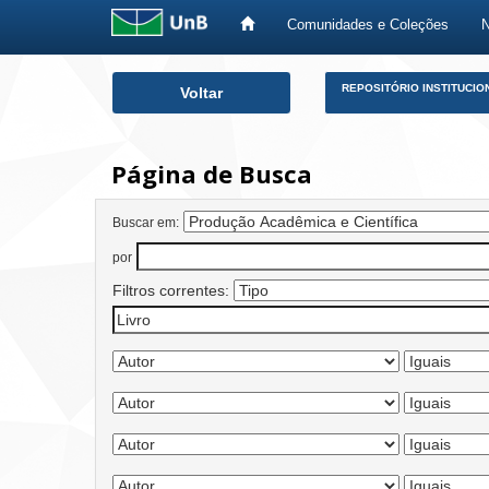
Comunidades e Coleções
Skip
REPOSITÓRIO INSTITUCIO
Voltar
navigation
Página de Busca
Buscar em:
por
Filtros correntes: