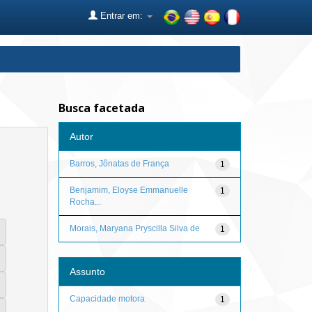
Entrar em:
Busca facetada
Autor
Barros, Jônatas de França
1
Benjamim, Eloyse Emmanuelle
1
Rocha...
Morais, Maryana Pryscilla Silva de
1
Assunto
Capacidade motora
1