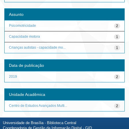
Assunto
Psicomotricidade
2
Capacidade motora
1
Crianças autistas - capacidade mo...
1
Data de publicação
2019
2
Unidade Acadêmica
Centro de Estudos Avançados Multi...
2
Universidade de Brasília - Biblioteca Central
Coordenadoria de Gestão da Informação Digital - GID