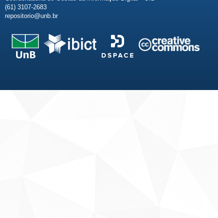
(61) 3107-2683
repositorio@unb.br
Fale conosco
Sobre