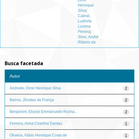
Elmir
Henrique
Silva
;
Cabral,
Ludmila
Lucena
Pereira
;
Silva, André
Ribeiro da
Busca facetada
Autor
Andrade, Elmir Henrique Silva
2
Barros, Jônatas de França
2
Benjamim, Eloyse Emmanuelle Rocha...
2
Ferreira, Anna Charline Dantas
1
Oliveira, Fábio Henrique Costa de
1