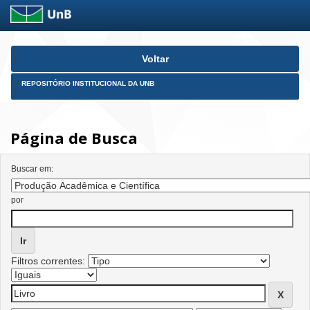
Skip
Voltar
navigation
REPOSITÓRIO INSTITUCIONAL DA UNB
Página de Busca
Buscar em:
por
Filtros correntes: