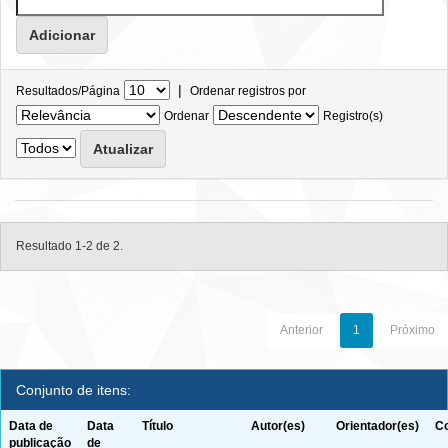
|
Resultados/Página
Ordenar registros por
Ordenar
Registro(s)
Resultado 1-2 de 2.
Anterior
1
Próximo
Conjunto de itens:
Data de
Data
Título
Autor(es)
Orientador(es)
Co
publicação
de