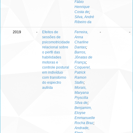
Fábio
Henrique
Costa de
;
Silva, André
Ribeiro da
2019
-
Efeitos de
Ferreira,
-
-
sessões de
Anna
psicomotricidade
Charline
relacional sobre
Dantas
;
o perfil das
Barros,
habilidades
Jônatas de
motoras e
França
;
controle postural
Coquerel,
em indivíduo
Patrick
com transtorno
Ramon
do espectro
Stafin
;
autista
Morais,
Maryana
Pryscilla
Silva de
;
Benjamim,
Eloyse
Emmanuelle
Rocha Braz
;
Andrade,