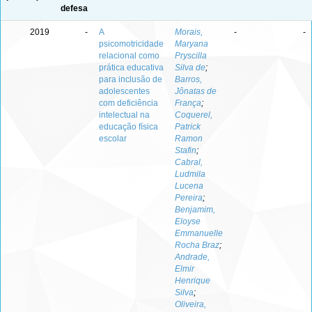
defesa
2019
-
A
Morais,
-
-
psicomotricidade
Maryana
relacional como
Pryscilla
prática educativa
Silva de
;
para inclusão de
Barros,
adolescentes
Jônatas de
com deficiência
França
;
intelectual na
Coquerel,
educação física
Patrick
escolar
Ramon
Stafin
;
Cabral,
Ludmila
Lucena
Pereira
;
Benjamim,
Eloyse
Emmanuelle
Rocha Braz
;
Andrade,
Elmir
Henrique
Silva
;
Oliveira,