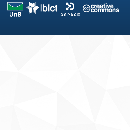
Fale conosco
Sobre