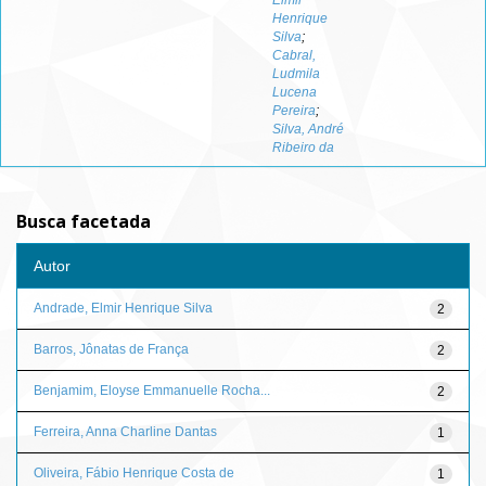
Elmir
Henrique
Silva
;
Cabral,
Ludmila
Lucena
Pereira
;
Silva, André
Ribeiro da
Busca facetada
Autor
Andrade, Elmir Henrique Silva
2
Barros, Jônatas de França
2
Benjamim, Eloyse Emmanuelle Rocha...
2
Ferreira, Anna Charline Dantas
1
Oliveira, Fábio Henrique Costa de
1