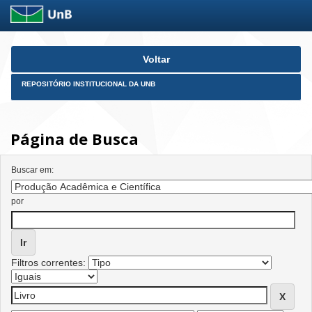
Skip
Voltar
navigation
REPOSITÓRIO INSTITUCIONAL DA UNB
Página de Busca
Buscar em:
por
Filtros correntes: