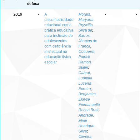
defesa
2019
-
A
Morais,
-
-
psicomotricidade
Maryana
relacional como
Pryscilla
prática educativa
Silva de
;
para inclusão de
Barros,
adolescentes
Jônatas de
com deficiência
França
;
intelectual na
Coquerel,
educação física
Patrick
escolar
Ramon
Stafin
;
Cabral,
Ludmila
Lucena
Pereira
;
Benjamim,
Eloyse
Emmanuelle
Rocha Braz
;
Andrade,
Elmir
Henrique
Silva
;
Oliveira,