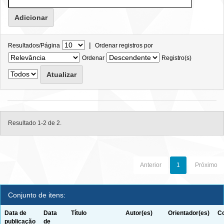
|
Resultados/Página
Ordenar registros por
Ordenar
Registro(s)
Resultado 1-2 de 2.
Anterior
1
Próximo
Conjunto de itens:
Data de
Data
Título
Autor(es)
Orientador(es)
Co
publicação
de