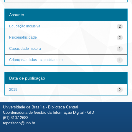
Assunto
Educação inclusiva
2
Psicomotricidade
2
Capacidade motora
1
Crianças autistas - capacidade mo...
1
Data de publicação
2019
2
Universidade de Brasília - Biblioteca Central
Coordenadoria de Gestão da Informação Digital - GID
(61) 3107-2683
repositorio@unb.br