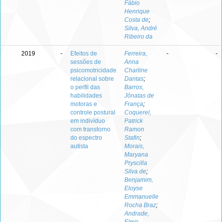
Fábio
Henrique
Costa de
;
Silva, André
Ribeiro da
2019
-
Efeitos de
Ferreira,
-
-
sessões de
Anna
psicomotricidade
Charline
relacional sobre
Dantas
;
o perfil das
Barros,
habilidades
Jônatas de
motoras e
França
;
controle postural
Coquerel,
em indivíduo
Patrick
com transtorno
Ramon
do espectro
Stafin
;
autista
Morais,
Maryana
Pryscilla
Silva de
;
Benjamim,
Eloyse
Emmanuelle
Rocha Braz
;
Andrade,