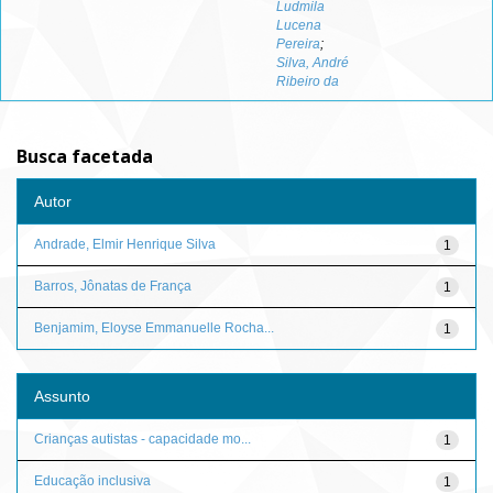
Ludmila
Lucena
Pereira
;
Silva, André
Ribeiro da
Busca facetada
Autor
Andrade, Elmir Henrique Silva
1
Barros, Jônatas de França
1
Benjamim, Eloyse Emmanuelle Rocha...
1
Assunto
Crianças autistas - capacidade mo...
1
Educação inclusiva
1