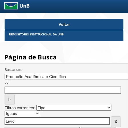
Skip
Voltar
navigation
REPOSITÓRIO INSTITUCIONAL DA UNB
Página de Busca
Buscar em:
por
Filtros correntes: