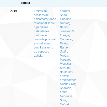
defesa
2019
-
Efeitos de
Ferreira,
-
-
sessões de
Anna
psicomotricidade
Charline
relacional sobre
Dantas
;
o perfil das
Barros,
habilidades
Jônatas de
motoras e
França
;
controle postural
Coquerel,
em indivíduo
Patrick
com transtorno
Ramon
do espectro
Stafin
;
autista
Morais,
Maryana
Pryscilla
Silva de
;
Benjamim,
Eloyse
Emmanuelle
Rocha Braz
;
Andrade,
Elmir
Henrique
Silva
;
Cabral,