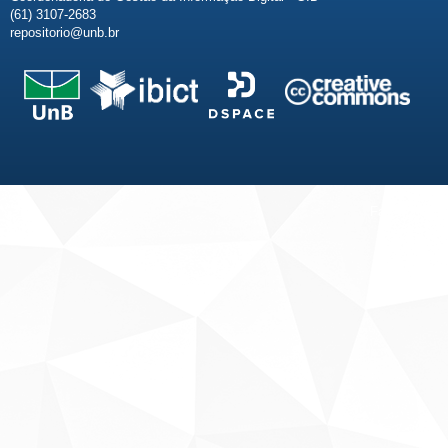
(61) 3107-2683
repositorio@unb.br
Fale conosco
Sobre