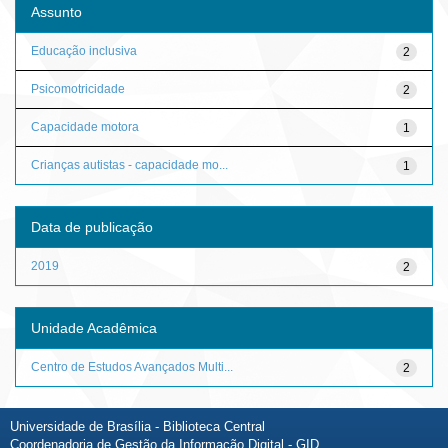
Assunto
Educação inclusiva
2
Psicomotricidade
2
Capacidade motora
1
Crianças autistas - capacidade mo...
1
Data de publicação
2019
2
Unidade Acadêmica
Centro de Estudos Avançados Multi...
2
Universidade de Brasília - Biblioteca Central
Coordenadoria de Gestão da Informação Digital - GID