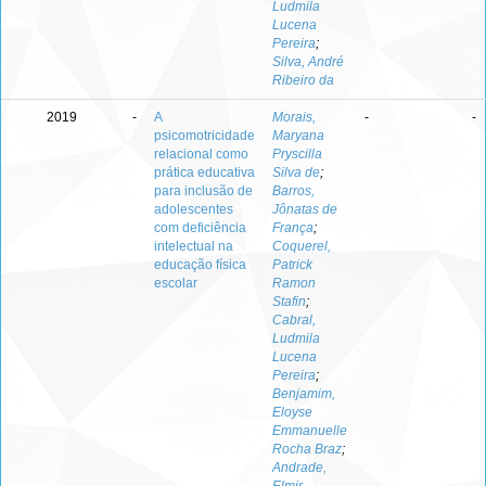
Ludmila
Lucena
Pereira
;
Silva, André
Ribeiro da
2019
-
A
Morais,
-
-
psicomotricidade
Maryana
relacional como
Pryscilla
prática educativa
Silva de
;
para inclusão de
Barros,
adolescentes
Jônatas de
com deficiência
França
;
intelectual na
Coquerel,
educação física
Patrick
escolar
Ramon
Stafin
;
Cabral,
Ludmila
Lucena
Pereira
;
Benjamim,
Eloyse
Emmanuelle
Rocha Braz
;
Andrade,