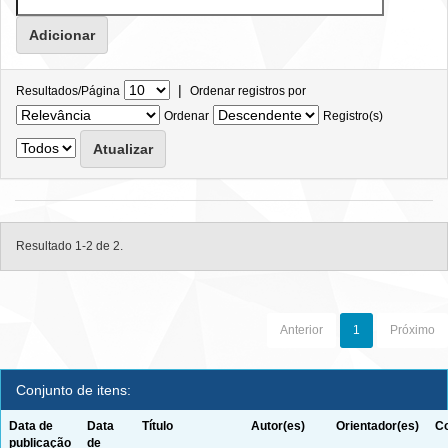
|
Resultados/Página
Ordenar registros por
Ordenar
Registro(s)
Resultado 1-2 de 2.
Anterior
1
Próximo
Conjunto de itens:
Data de
Data
Título
Autor(es)
Orientador(es)
Co
publicação
de