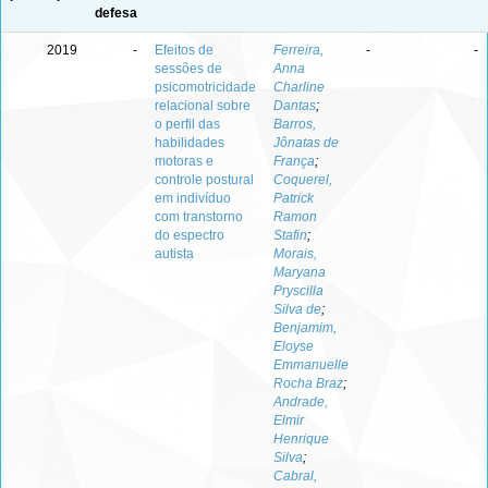
defesa
2019
-
Efeitos de
Ferreira,
-
-
sessões de
Anna
psicomotricidade
Charline
relacional sobre
Dantas
;
o perfil das
Barros,
habilidades
Jônatas de
motoras e
França
;
controle postural
Coquerel,
em indivíduo
Patrick
com transtorno
Ramon
do espectro
Stafin
;
autista
Morais,
Maryana
Pryscilla
Silva de
;
Benjamim,
Eloyse
Emmanuelle
Rocha Braz
;
Andrade,
Elmir
Henrique
Silva
;
Cabral,