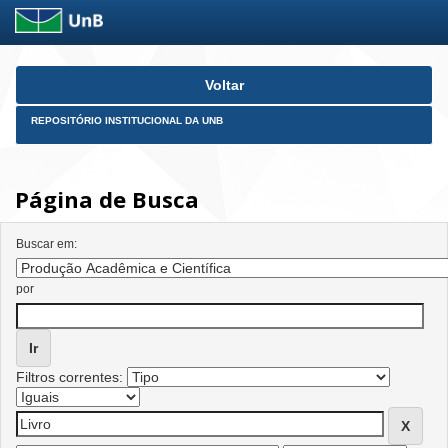
Skip
Voltar
navigation
REPOSITÓRIO INSTITUCIONAL DA UNB
Página de Busca
Buscar em:
por
Filtros correntes: