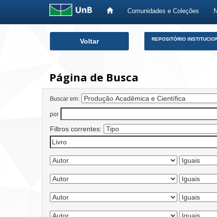
Comunidades e Coleções
Skip
REPOSITÓRIO INSTITUCIO
Voltar
navigation
Página de Busca
Buscar em:
por
Filtros correntes: