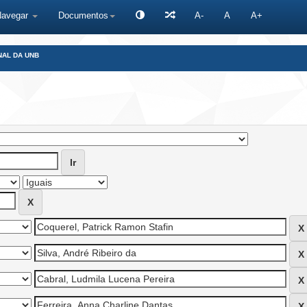
Navegar
Documentos
A-
A
A+
NAL DA UNB