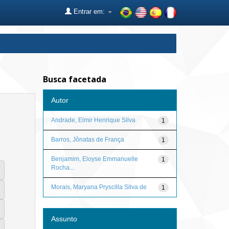
Entrar em:
Busca facetada
Autor
Andrade, Elmir Henrique Silva
1
Barros, Jônatas de França
1
Benjamim, Eloyse Emmanuelle
1
Rocha...
Morais, Maryana Pryscilla Silva de
1
Assunto