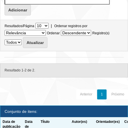
|
Resultados/Página
Ordenar registros por
Ordenar
Registro(s)
Resultado 1-2 de 2.
Anterior
1
Próximo
Conjunto de itens:
Data de
Data
Título
Autor(es)
Orientador(es)
Co
publicação
de