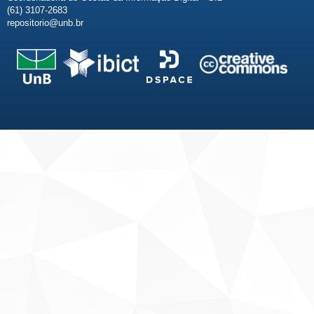
(61) 3107-2683
repositorio@unb.br
Fale conosco
Sobre