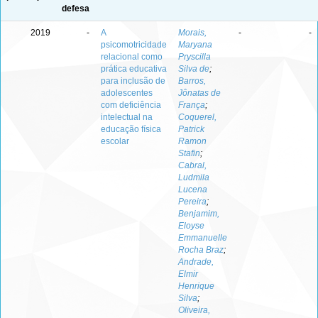
defesa
2019
-
A
Morais,
-
-
psicomotricidade
Maryana
relacional como
Pryscilla
prática educativa
Silva de
;
para inclusão de
Barros,
adolescentes
Jônatas de
com deficiência
França
;
intelectual na
Coquerel,
educação física
Patrick
escolar
Ramon
Stafin
;
Cabral,
Ludmila
Lucena
Pereira
;
Benjamim,
Eloyse
Emmanuelle
Rocha Braz
;
Andrade,
Elmir
Henrique
Silva
;
Oliveira,