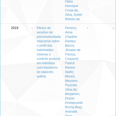
Fábio
Henrique
Costa de
;
Silva, André
Ribeiro da
2019
-
Efeitos de
Ferreira,
-
-
sessões de
Anna
psicomotricidade
Charline
relacional sobre
Dantas
;
o perfil das
Barros,
habilidades
Jônatas de
motoras e
França
;
controle postural
Coquerel,
em indivíduo
Patrick
com transtorno
Ramon
do espectro
Stafin
;
autista
Morais,
Maryana
Pryscilla
Silva de
;
Benjamim,
Eloyse
Emmanuelle
Rocha Braz
;
Andrade,