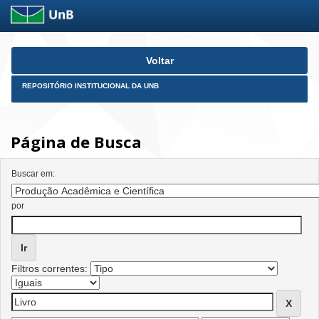
Skip
Voltar
navigation
REPOSITÓRIO INSTITUCIONAL DA UNB
Página de Busca
Buscar em:
por
Filtros correntes: