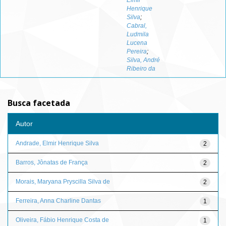
Elmir
Henrique
Silva
;
Cabral,
Ludmila
Lucena
Pereira
;
Silva, André
Ribeiro da
Busca facetada
Autor
Andrade, Elmir Henrique Silva
2
Barros, Jônatas de França
2
Morais, Maryana Pryscilla Silva de
2
Ferreira, Anna Charline Dantas
1
Oliveira, Fábio Henrique Costa de
1