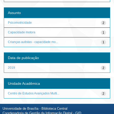
Assunto
Psicomotricidade
2
Capacidade motora
1
Crianças autistas - capacidade mo...
1
Data de publicação
2019
2
Unidade Acadêmica
Centro de Estudos Avançados Multi...
2
Universidade de Brasília - Biblioteca Central
Coordenadoria de Gestão da Informação Digital - GID