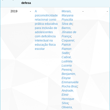
defesa
2019
-
A
Morais,
-
-
psicomotricidade
Maryana
relacional como
Pryscilla
prática educativa
Silva de
;
para inclusão de
Barros,
adolescentes
Jônatas de
com deficiência
França
;
intelectual na
Coquerel,
educação física
Patrick
escolar
Ramon
Stafin
;
Cabral,
Ludmila
Lucena
Pereira
;
Benjamim,
Eloyse
Emmanuelle
Rocha Braz
;
Andrade,
Elmir
Henrique
Silva
;
Oliveira,