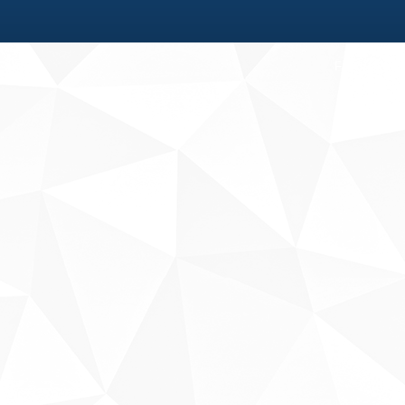
Fale conosco
Sobre