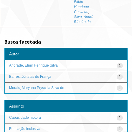
Fábio
Henrique
Costa de
;
Silva, André
Ribeiro da
Busca facetada
Autor
Andrade, Elmir Henrique Silva
1
Barros, Jônatas de França
1
Morais, Maryana Pryscilla Silva de
1
Assunto
Capacidade motora
1
Educação inclusiva
1