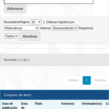
|
Resultados/Página
Ordenar registros por
Ordenar
Registro(s)
Resultado 1-1 de 1.
Anterior
1
Próximo
Conjunto de itens:
Data de
Data
Título
Autor(es)
Orientador(es)
Co
publicação
de