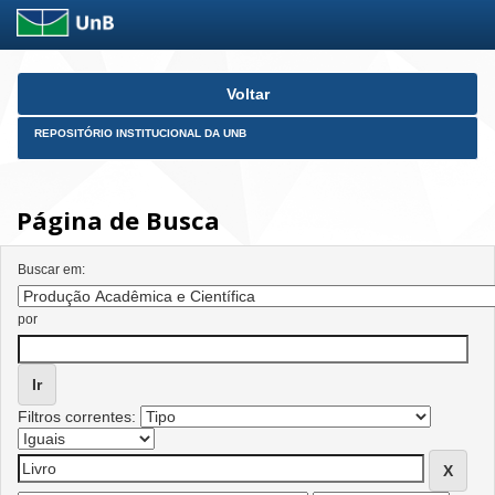
Skip
Voltar
navigation
REPOSITÓRIO INSTITUCIONAL DA UNB
Página de Busca
Buscar em:
por
Filtros correntes: