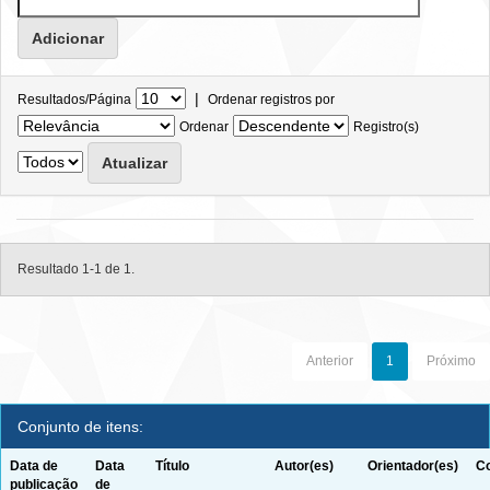
|
Resultados/Página
Ordenar registros por
Ordenar
Registro(s)
Resultado 1-1 de 1.
Anterior
1
Próximo
Conjunto de itens:
Data de
Data
Título
Autor(es)
Orientador(es)
Co
publicação
de