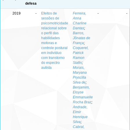
defesa
2019
-
Efeitos de
Ferreira,
-
-
sessões de
Anna
psicomotricidade
Charline
relacional sobre
Dantas
;
o perfil das
Barros,
habilidades
Jônatas de
motoras e
França
;
controle postural
Coquerel,
em indivíduo
Patrick
com transtorno
Ramon
do espectro
Stafin
;
autista
Morais,
Maryana
Pryscilla
Silva de
;
Benjamim,
Eloyse
Emmanuelle
Rocha Braz
;
Andrade,
Elmir
Henrique
Silva
;
Cabral,