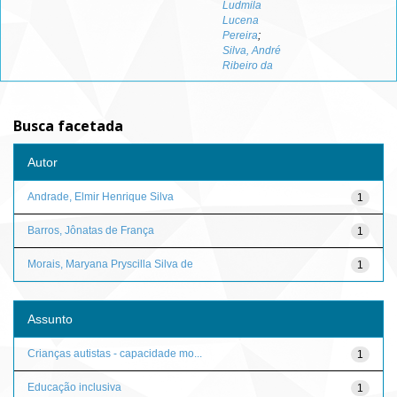
Ludmila
Lucena
Pereira
;
Silva, André
Ribeiro da
Busca facetada
Autor
Andrade, Elmir Henrique Silva
1
Barros, Jônatas de França
1
Morais, Maryana Pryscilla Silva de
1
Assunto
Crianças autistas - capacidade mo...
1
Educação inclusiva
1