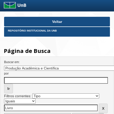
Skip
Voltar
navigation
REPOSITÓRIO INSTITUCIONAL DA UNB
Página de Busca
Buscar em:
por
Filtros correntes: