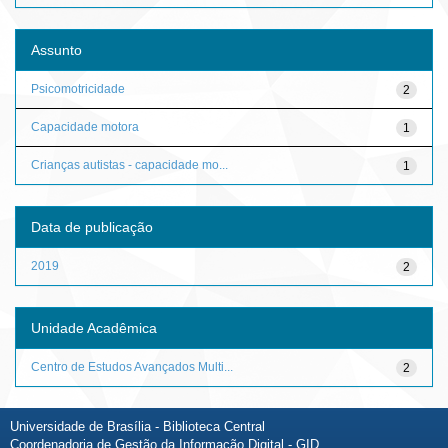
Assunto
Psicomotricidade
2
Capacidade motora
1
Crianças autistas - capacidade mo...
1
Data de publicação
2019
2
Unidade Acadêmica
Centro de Estudos Avançados Multi...
2
Universidade de Brasília - Biblioteca Central
Coordenadoria de Gestão da Informação Digital - GID