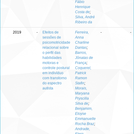
Fábio
Henrique
Costa de
;
Silva, André
Ribeiro da
2019
-
Efeitos de
Ferreira,
-
-
sessões de
Anna
psicomotricidade
Charline
relacional sobre
Dantas
;
o perfil das
Barros,
habilidades
Jônatas de
motoras e
França
;
controle postural
Coquerel,
em indivíduo
Patrick
com transtorno
Ramon
do espectro
Stafin
;
autista
Morais,
Maryana
Pryscilla
Silva de
;
Benjamim,
Eloyse
Emmanuelle
Rocha Braz
;
Andrade,