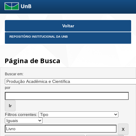
Skip
Voltar
navigation
REPOSITÓRIO INSTITUCIONAL DA UNB
Página de Busca
Buscar em:
por
Filtros correntes: