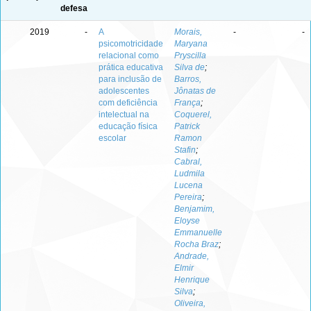
defesa
2019
-
A
Morais,
-
-
psicomotricidade
Maryana
relacional como
Pryscilla
prática educativa
Silva de
;
para inclusão de
Barros,
adolescentes
Jônatas de
com deficiência
França
;
intelectual na
Coquerel,
educação física
Patrick
escolar
Ramon
Stafin
;
Cabral,
Ludmila
Lucena
Pereira
;
Benjamim,
Eloyse
Emmanuelle
Rocha Braz
;
Andrade,
Elmir
Henrique
Silva
;
Oliveira,