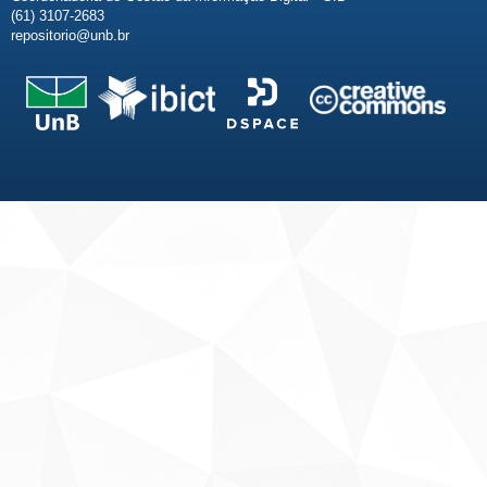
(61) 3107-2683
repositorio@unb.br
Fale conosco
Sobre