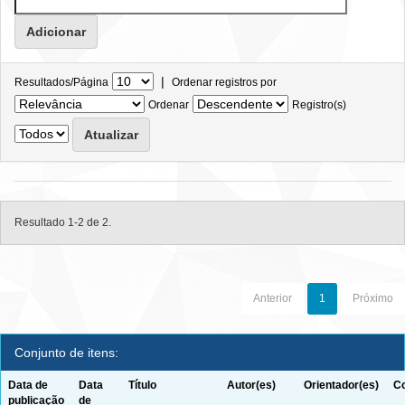
|
Resultados/Página
Ordenar registros por
Ordenar
Registro(s)
Resultado 1-2 de 2.
Anterior
1
Próximo
Conjunto de itens:
Data de
Data
Título
Autor(es)
Orientador(es)
Co
publicação
de