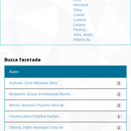
Elmir
Henrique
Silva
;
Cabral,
Ludmila
Lucena
Pereira
;
Silva, André
Ribeiro da
Busca facetada
Autor
Andrade, Elmir Henrique Silva
2
Benjamim, Eloyse Emmanuelle Rocha...
2
Morais, Maryana Pryscilla Silva de
2
Ferreira, Anna Charline Dantas
1
Oliveira, Fábio Henrique Costa de
1