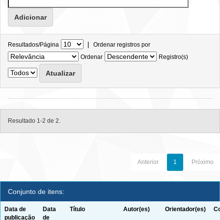
|
Resultados/Página
Ordenar registros por
Ordenar
Registro(s)
Resultado 1-2 de 2.
Anterior
1
Próximo
Conjunto de itens:
Data de
Data
Título
Autor(es)
Orientador(es)
Co
publicação
de