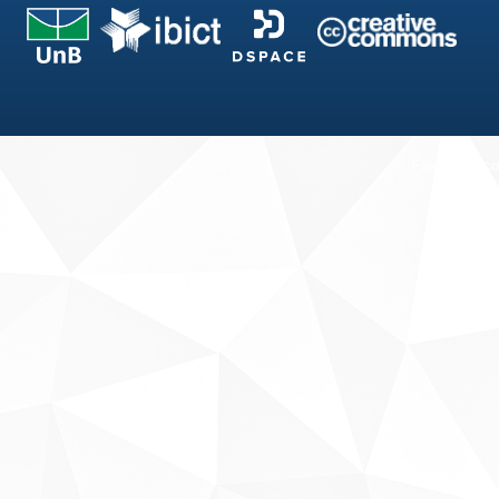
Fale conosco
Sobre