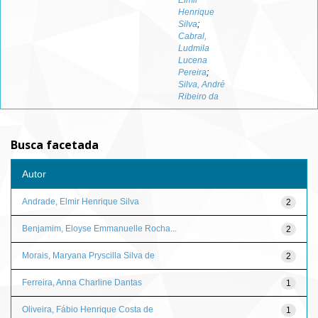
Elmir
Henrique
Silva
;
Cabral,
Ludmila
Lucena
Pereira
;
Silva, André
Ribeiro da
Busca facetada
Autor
Andrade, Elmir Henrique Silva
2
Benjamim, Eloyse Emmanuelle Rocha...
2
Morais, Maryana Pryscilla Silva de
2
Ferreira, Anna Charline Dantas
1
Oliveira, Fábio Henrique Costa de
1