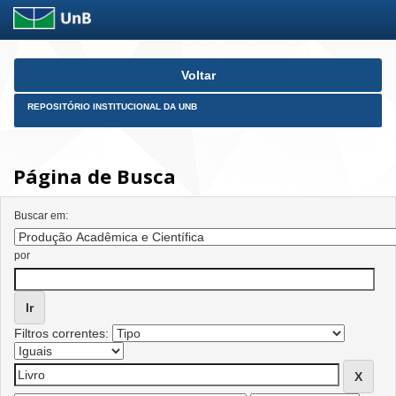
Skip
Voltar
navigation
REPOSITÓRIO INSTITUCIONAL DA UNB
Página de Busca
Buscar em:
por
Filtros correntes: