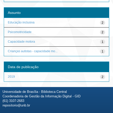
Assunto
Educação inclusiva
2
Psicomotricidade
2
Capacidade motora
1
Crianças autistas - capacidade mo...
1
Data de publicação
2019
2
Universidade de Brasília - Biblioteca Central
Coordenadoria de Gestão da Informação Digital - GID
(61) 3107-2683
repositorio@unb.br