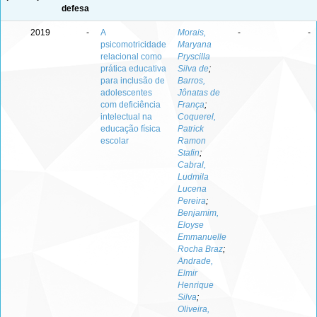
defesa
2019
-
A
Morais,
-
-
psicomotricidade
Maryana
relacional como
Pryscilla
prática educativa
Silva de
;
para inclusão de
Barros,
adolescentes
Jônatas de
com deficiência
França
;
intelectual na
Coquerel,
educação física
Patrick
escolar
Ramon
Stafin
;
Cabral,
Ludmila
Lucena
Pereira
;
Benjamim,
Eloyse
Emmanuelle
Rocha Braz
;
Andrade,
Elmir
Henrique
Silva
;
Oliveira,