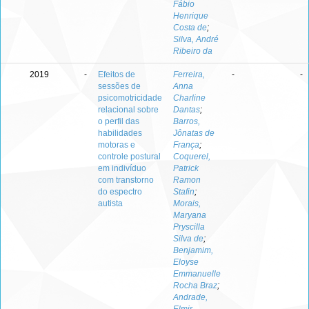
Fábio
Henrique
Costa de
;
Silva, André
Ribeiro da
2019
-
Efeitos de
Ferreira,
-
-
sessões de
Anna
psicomotricidade
Charline
relacional sobre
Dantas
;
o perfil das
Barros,
habilidades
Jônatas de
motoras e
França
;
controle postural
Coquerel,
em indivíduo
Patrick
com transtorno
Ramon
do espectro
Stafin
;
autista
Morais,
Maryana
Pryscilla
Silva de
;
Benjamim,
Eloyse
Emmanuelle
Rocha Braz
;
Andrade,