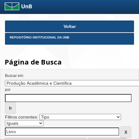
Skip
Voltar
navigation
REPOSITÓRIO INSTITUCIONAL DA UNB
Página de Busca
Buscar em:
por
Filtros correntes: