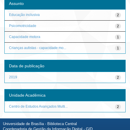
Assunto
Educação inclusiva
2
Psicomotricidade
2
Capacidade motora
1
Crianças autistas - capacidade mo...
1
Data de publicação
2019
2
Unidade Acadêmica
Centro de Estudos Avançados Multi...
2
Universidade de Brasília - Biblioteca Central
Coordenadoria de Gestão da Informação Digital - GID