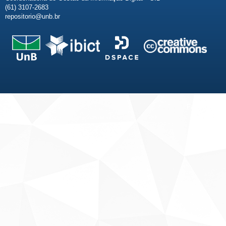
(61) 3107-2683
repositorio@unb.br
Fale conosco
Sobre