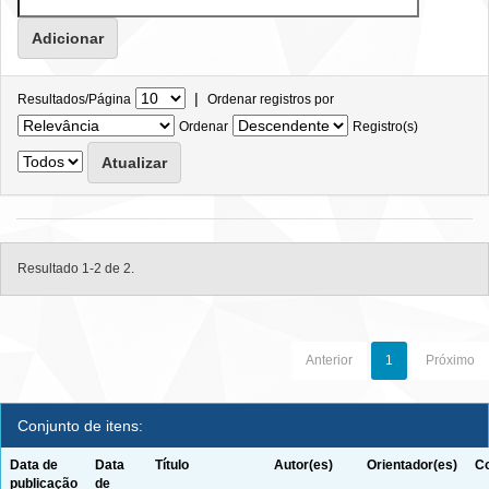
|
Resultados/Página
Ordenar registros por
Ordenar
Registro(s)
Resultado 1-2 de 2.
Anterior
1
Próximo
Conjunto de itens:
Data de
Data
Título
Autor(es)
Orientador(es)
Co
publicação
de