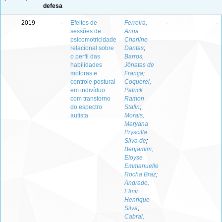
defesa
2019
-
Efeitos de
Ferreira,
-
-
sessões de
Anna
psicomotricidade
Charline
relacional sobre
Dantas
;
o perfil das
Barros,
habilidades
Jônatas de
motoras e
França
;
controle postural
Coquerel,
em indivíduo
Patrick
com transtorno
Ramon
do espectro
Stafin
;
autista
Morais,
Maryana
Pryscilla
Silva de
;
Benjamim,
Eloyse
Emmanuelle
Rocha Braz
;
Andrade,
Elmir
Henrique
Silva
;
Cabral,