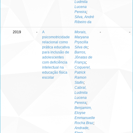
Ludmila
Lucena
Pereira
;
Silva, André
Ribeiro da
2019
-
A
Morais,
-
-
psicomotricidade
Maryana
relacional como
Pryscilla
prática educativa
Silva de
;
para inclusão de
Barros,
adolescentes
Jônatas de
com deficiência
França
;
intelectual na
Coquerel,
educação física
Patrick
escolar
Ramon
Stafin
;
Cabral,
Ludmila
Lucena
Pereira
;
Benjamim,
Eloyse
Emmanuelle
Rocha Braz
;
Andrade,