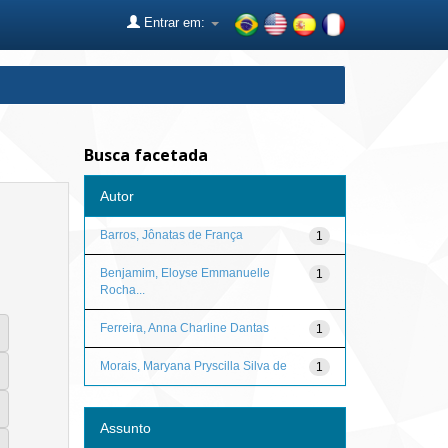
Entrar em:
Busca facetada
Autor
Barros, Jônatas de França
1
Benjamim, Eloyse Emmanuelle
1
Rocha...
Ferreira, Anna Charline Dantas
1
Morais, Maryana Pryscilla Silva de
1
Assunto