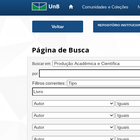
Comunidades e Coleções
Skip
REPOSITÓRIO INSTITUCIO
Voltar
navigation
Página de Busca
Buscar em:
por
Filtros correntes: