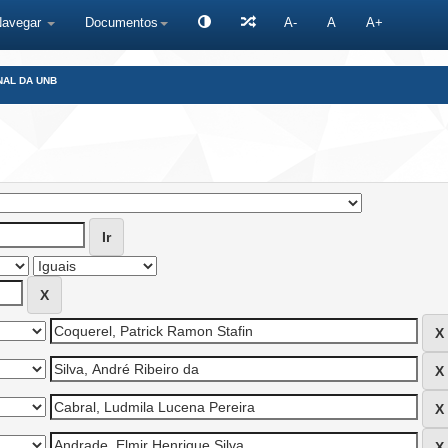
Navegar
Documentos
A-
A
A+
NAL DA UNB