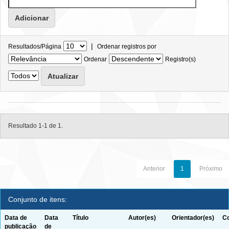
|
Resultados/Página
Ordenar registros por
Ordenar
Registro(s)
Resultado 1-1 de 1.
Anterior
1
Próximo
Conjunto de itens:
Data de
Data
Título
Autor(es)
Orientador(es)
Co
publicação
de