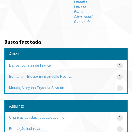
Ludmila
Lucena
Pereira
;
Silva, André
Ribeiro da
Busca facetada
Autor
Barros, Jônatas de França
1
Benjamim, Eloyse Emmanuelle Rocha...
1
Morais, Maryana Pryscilla Silva de
1
Assunto
Crianças autistas - capacidade mo...
1
Educação inclusiva
1