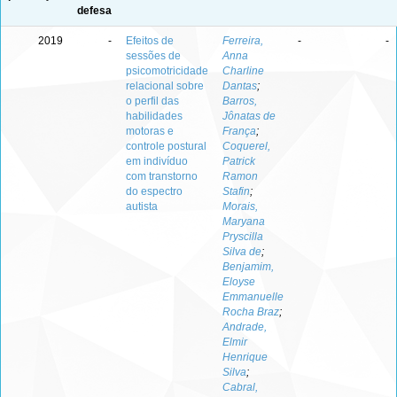
defesa
2019
-
Efeitos de
Ferreira,
-
-
sessões de
Anna
psicomotricidade
Charline
relacional sobre
Dantas
;
o perfil das
Barros,
habilidades
Jônatas de
motoras e
França
;
controle postural
Coquerel,
em indivíduo
Patrick
com transtorno
Ramon
do espectro
Stafin
;
autista
Morais,
Maryana
Pryscilla
Silva de
;
Benjamim,
Eloyse
Emmanuelle
Rocha Braz
;
Andrade,
Elmir
Henrique
Silva
;
Cabral,