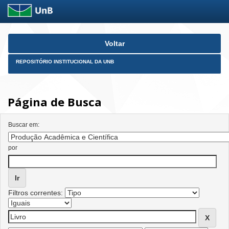
Skip
Voltar
navigation
REPOSITÓRIO INSTITUCIONAL DA UNB
Página de Busca
Buscar em:
por
Filtros correntes: