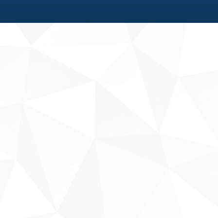
Fale conosco
Sobre