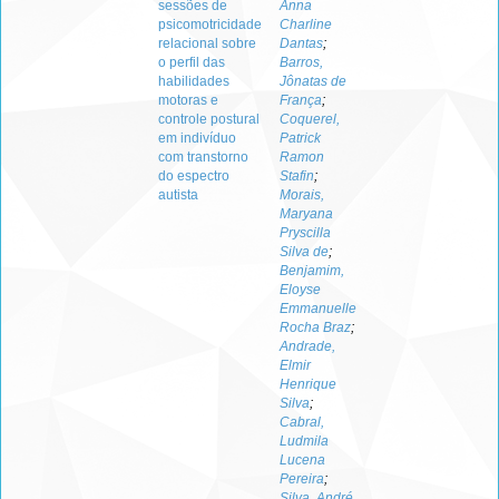
sessões de
Anna
psicomotricidade
Charline
relacional sobre
Dantas
;
o perfil das
Barros,
habilidades
Jônatas de
motoras e
França
;
controle postural
Coquerel,
em indivíduo
Patrick
com transtorno
Ramon
do espectro
Stafin
;
autista
Morais,
Maryana
Pryscilla
Silva de
;
Benjamim,
Eloyse
Emmanuelle
Rocha Braz
;
Andrade,
Elmir
Henrique
Silva
;
Cabral,
Ludmila
Lucena
Pereira
;
Silva, André