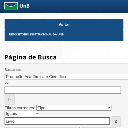
Skip
Voltar
navigation
REPOSITÓRIO INSTITUCIONAL DA UNB
Página de Busca
Buscar em:
por
Filtros correntes: