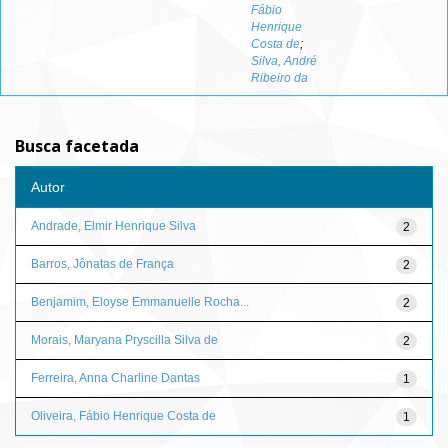
Fábio
Henrique
Costa de
;
Silva, André
Ribeiro da
Busca facetada
Autor
Andrade, Elmir Henrique Silva
2
Barros, Jônatas de França
2
Benjamim, Eloyse Emmanuelle Rocha...
2
Morais, Maryana Pryscilla Silva de
2
Ferreira, Anna Charline Dantas
1
Oliveira, Fábio Henrique Costa de
1