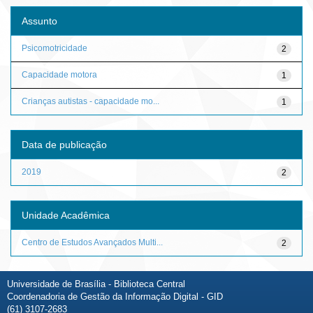
Assunto
Psicomotricidade
2
Capacidade motora
1
Crianças autistas - capacidade mo...
1
Data de publicação
2019
2
Unidade Acadêmica
Centro de Estudos Avançados Multi...
2
Universidade de Brasília - Biblioteca Central
Coordenadoria de Gestão da Informação Digital - GID
(61) 3107-2683