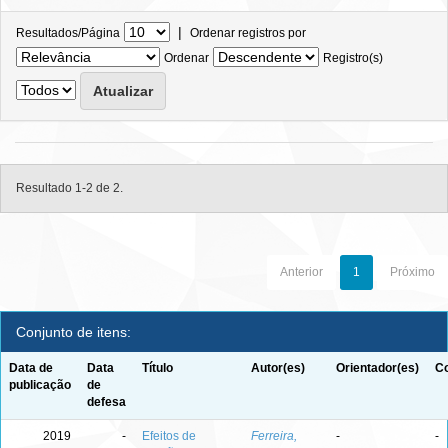
|
Resultados/Página
Ordenar registros por
Ordenar
Registro(s)
Resultado 1-2 de 2.
Anterior
1
Próximo
Conjunto de itens:
Data de
Data
Título
Autor(es)
Orientador(es)
Co
publicação
de
defesa
2019
-
Efeitos de
Ferreira,
-
-