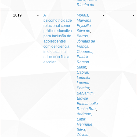
Ribeiro da
2019
-
A
Morais,
-
-
psicomotricidade
Maryana
relacional como
Pryscilla
prática educativa
Silva de
;
para inclusão de
Barros,
adolescentes
Jônatas de
com deficiência
França
;
intelectual na
Coquerel,
educação física
Patrick
escolar
Ramon
Stafin
;
Cabral,
Ludmila
Lucena
Pereira
;
Benjamim,
Eloyse
Emmanuelle
Rocha Braz
;
Andrade,
Elmir
Henrique
Silva
;
Oliveira,