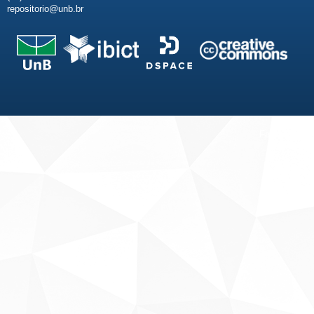
repositorio@unb.br
Fale conosco
Sobre