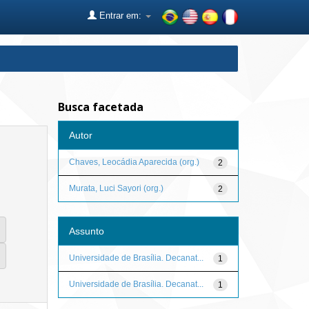
Entrar em:
Busca facetada
Autor
Chaves, Leocádia Aparecida (org.)
2
Murata, Luci Sayori (org.)
2
Assunto
Universidade de Brasília. Decanat...
1
Universidade de Brasília. Decanat...
1