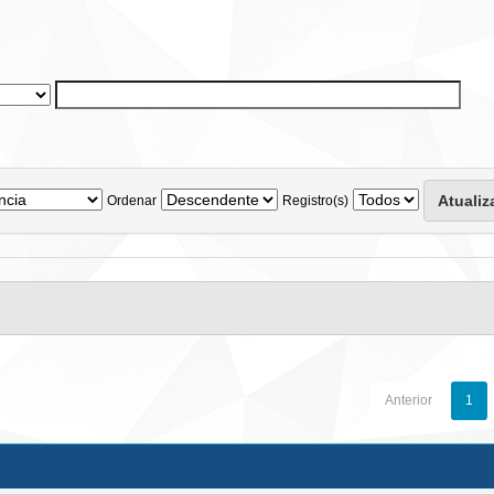
Ordenar
Registro(s)
Anterior
1