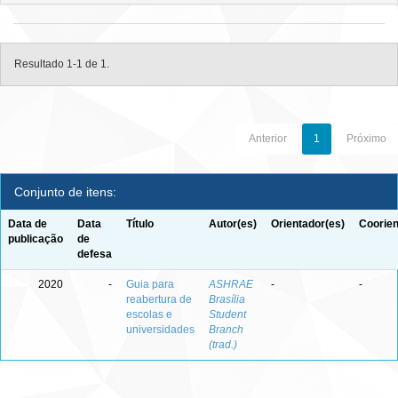
Resultado 1-1 de 1.
Anterior
1
Próximo
Conjunto de itens:
Data de
Data
Título
Autor(es)
Orientador(es)
Coorien
publicação
de
defesa
2020
-
Guia para
ASHRAE
-
-
reabertura de
Brasília
escolas e
Student
universidades
Branch
(trad.)