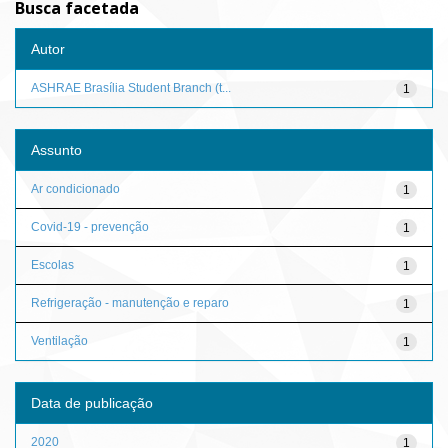
Busca facetada
Autor
ASHRAE Brasília Student Branch (t...
1
Assunto
Ar condicionado
1
Covid-19 - prevenção
1
Escolas
1
Refrigeração - manutenção e reparo
1
Ventilação
1
Data de publicação
2020
1