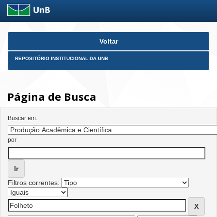
Skip
Voltar
navigation
REPOSITÓRIO INSTITUCIONAL DA UNB
Página de Busca
Buscar em:
por
Filtros correntes: