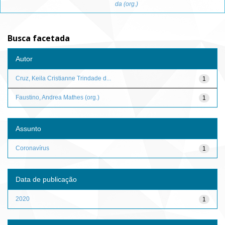
da (org.)
Busca facetada
Autor
Cruz, Keila Cristianne Trindade d...
1
Faustino, Andrea Mathes (org.)
1
Assunto
Coronavírus
1
Data de publicação
2020
1