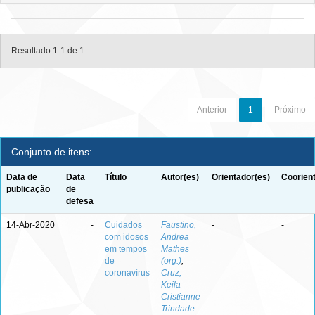
Resultado 1-1 de 1.
Anterior
1
Próximo
Conjunto de itens:
Data de
Data
Título
Autor(es)
Orientador(es)
Coorien
publicação
de
defesa
14-Abr-2020
-
Cuidados
Faustino,
-
-
com idosos
Andrea
em tempos
Mathes
de
(org.)
;
coronavírus
Cruz,
Keila
Cristianne
Trindade