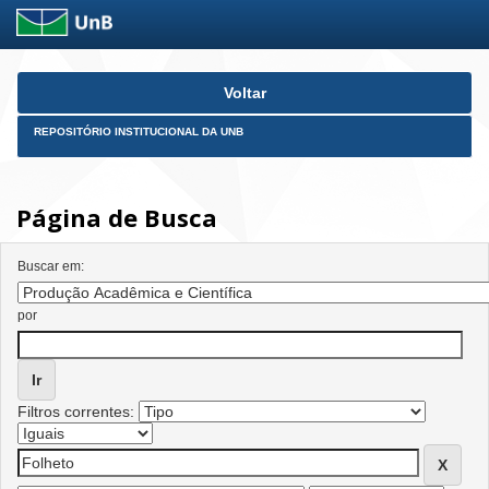
Skip
Voltar
navigation
REPOSITÓRIO INSTITUCIONAL DA UNB
Página de Busca
Buscar em:
por
Filtros correntes: