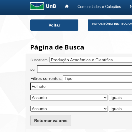
Comunidades e Coleções
Skip
REPOSITÓRIO INSTITUCIO
Voltar
navigation
Página de Busca
Buscar em:
por
Filtros correntes:
Retornar valores