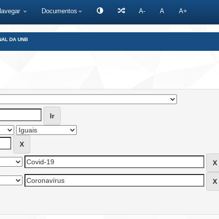
Navegar
Documentos
A-
A
A+
NAL DA UNB