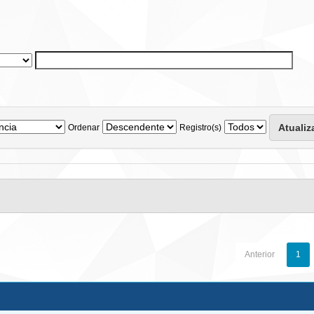
Ordenar
Registro(s)
Anterior
1