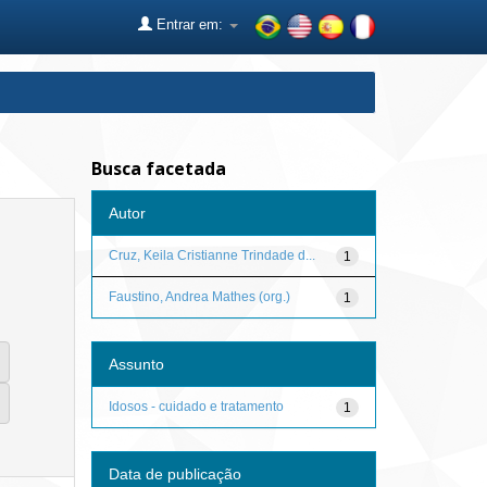
Entrar em:
Busca facetada
Autor
Cruz, Keila Cristianne Trindade d...
1
Faustino, Andrea Mathes (org.)
1
Assunto
Idosos - cuidado e tratamento
1
Data de publicação