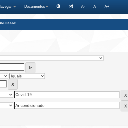
Navegar
Documentos
A-
A
A+
NAL DA UNB