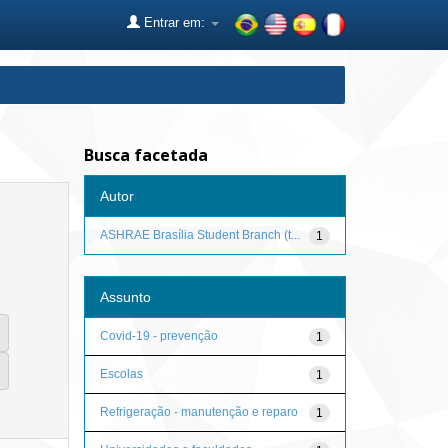
Entrar em:
Busca facetada
Autor
ASHRAE Brasília Student Branch (t...
1
Assunto
Covid-19 - prevenção
1
Escolas
1
Refrigeração - manutenção e reparo
1