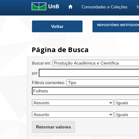
Comunidades e Coleções
Skip
REPOSITÓRIO INSTITUCIO
Voltar
navigation
Página de Busca
Buscar em:
por
Filtros correntes:
Retornar valores