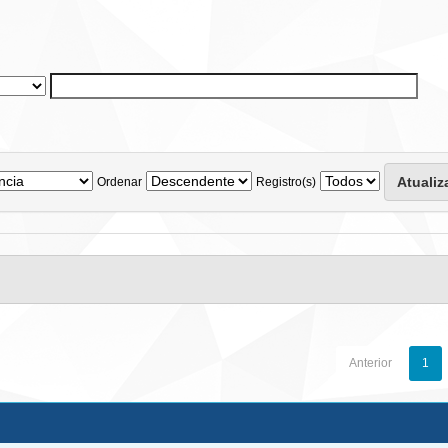
Ordenar
Registro(s)
Anterior
1