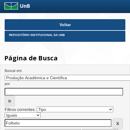
Skip
Voltar
navigation
REPOSITÓRIO INSTITUCIONAL DA UNB
Página de Busca
Buscar em:
por
Filtros correntes: