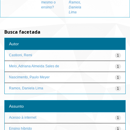
mesmo o
Ramos,
ensino?
Daniela
Lima
Busca facetada
Autor
Castioni, Remi
1
Melo, Adriana Almeida Sales de
1
Nascimento, Paulo Meyer
1
Ramos, Daniela Lima
1
Assunto
Acesso à internet
1
Ensino híbrido
1