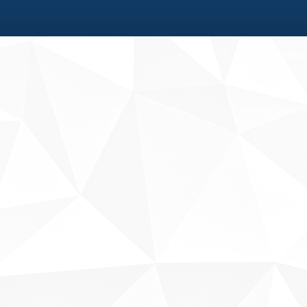
Fale conosco
Sobre