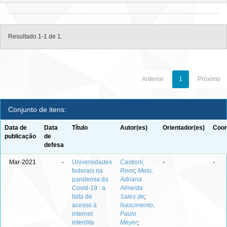
Resultado 1-1 de 1.
Anterior
1
Próximo
Conjunto de itens:
Data de
Data
Título
Autor(es)
Orientador(es)
Coor
publicação
de
defesa
Mar-2021
-
Universidades
Castioni,
-
-
federais na
Remi
;
Melo,
pandemia da
Adriana
Covid-19 : a
Almeida
falta de
Sales de
;
acesso à
Nascimento,
internet
Paulo
interdita
Meyer
;