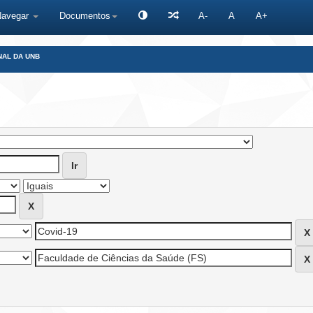
Navegar
Documentos
A-
A
A+
NAL DA UNB