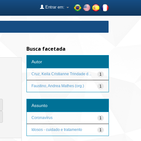
Entrar em:
Busca facetada
Autor
Cruz, Keila Cristianne Trindade d...
1
Faustino, Andrea Mathes (org.)
1
Assunto
Coronavírus
1
Idosos - cuidado e tratamento
1