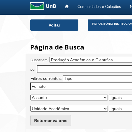
Comunidades e Coleções
Skip
REPOSITÓRIO INSTITUCIO
Voltar
navigation
Página de Busca
Buscar em:
por
Filtros correntes:
Retornar valores