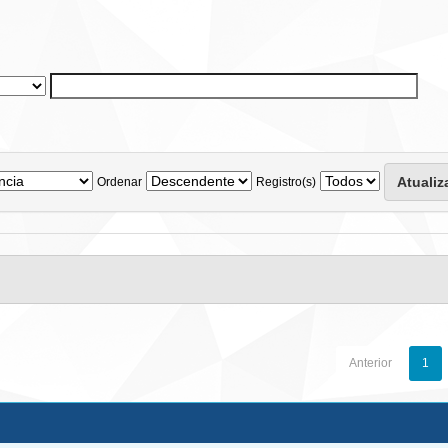
Ordenar
Registro(s)
Anterior
1