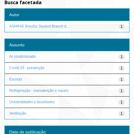
Busca facetada
Autor
ASHRAE Brasília Student Branch (t...
1
Assunto
Ar condicionado
1
Covid-19 - prevenção
1
Escolas
1
Refrigeração - manutenção e reparo
1
Universidades e faculdades
1
Ventilação
1
Data de publicação