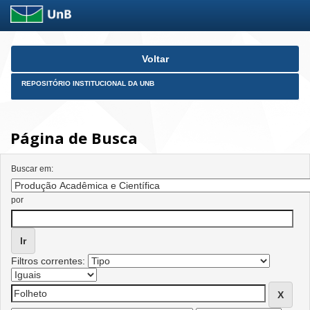
Skip
Voltar
navigation
REPOSITÓRIO INSTITUCIONAL DA UNB
Página de Busca
Buscar em:
por
Filtros correntes: