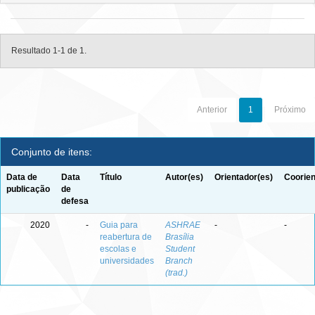
Resultado 1-1 de 1.
Anterior
1
Próximo
Conjunto de itens:
Data de
Data
Título
Autor(es)
Orientador(es)
Coorien
publicação
de
defesa
2020
-
Guia para
ASHRAE
-
-
reabertura de
Brasília
escolas e
Student
universidades
Branch
(trad.)