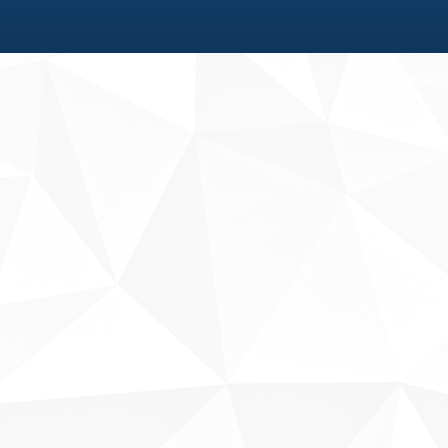
Fale conosco
Sobre