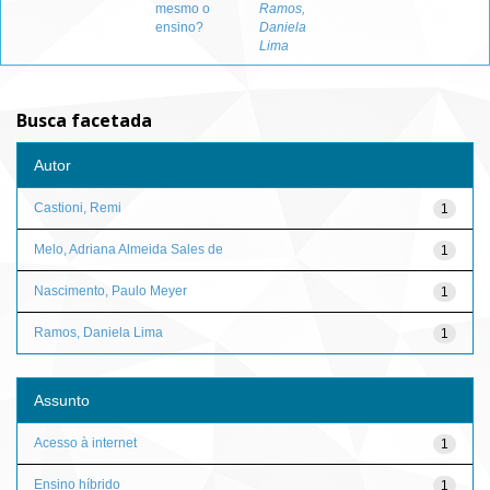
mesmo o
Ramos,
ensino?
Daniela
Lima
Busca facetada
Autor
Castioni, Remi
1
Melo, Adriana Almeida Sales de
1
Nascimento, Paulo Meyer
1
Ramos, Daniela Lima
1
Assunto
Acesso à internet
1
Ensino híbrido
1