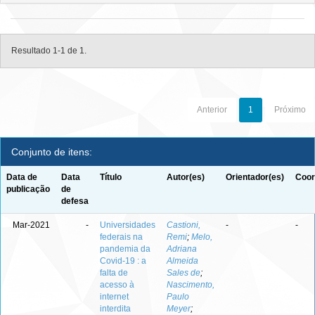
Resultado 1-1 de 1.
Anterior
1
Próximo
Conjunto de itens:
Data de
Data
Título
Autor(es)
Orientador(es)
Coor
publicação
de
defesa
Mar-2021
-
Universidades
Castioni,
-
-
federais na
Remi
;
Melo,
pandemia da
Adriana
Covid-19 : a
Almeida
falta de
Sales de
;
acesso à
Nascimento,
internet
Paulo
interdita
Meyer
;