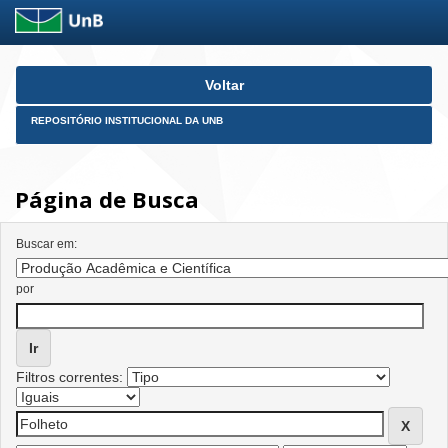
Skip
Voltar
navigation
REPOSITÓRIO INSTITUCIONAL DA UNB
Página de Busca
Buscar em:
por
Filtros correntes: