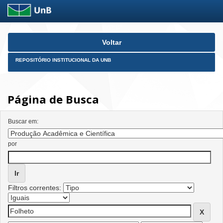
Skip
Voltar
navigation
REPOSITÓRIO INSTITUCIONAL DA UNB
Página de Busca
Buscar em:
por
Filtros correntes: