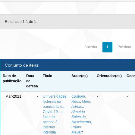
Resultado 1-1 de 1.
Anterior
1
Próximo
Conjunto de itens:
Data de
Data
Título
Autor(es)
Orientador(es)
Coor
publicação
de
defesa
Mar-2021
-
Universidades
Castioni,
-
-
federais na
Remi
;
Melo,
pandemia da
Adriana
Covid-19 : a
Almeida
falta de
Sales de
;
acesso à
Nascimento,
internet
Paulo
interdita
Meyer
;