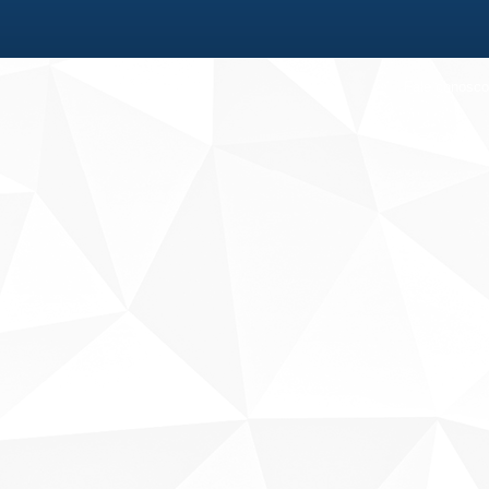
Fale conosco
Sobre