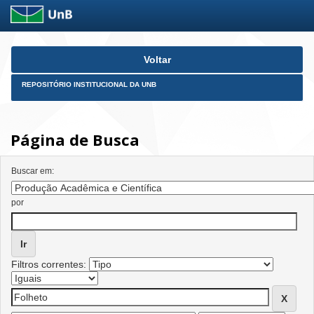
Skip
Voltar
navigation
REPOSITÓRIO INSTITUCIONAL DA UNB
Página de Busca
Buscar em:
por
Filtros correntes: