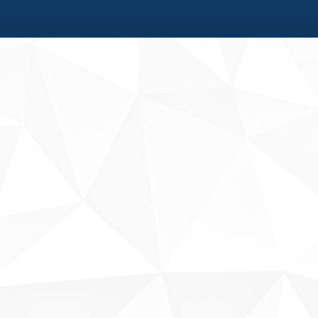
Fale conosco
Sobre