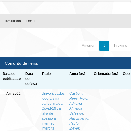
Resultado 1-1 de 1.
Anterior
1
Próximo
Conjunto de itens:
Data de
Data
Título
Autor(es)
Orientador(es)
Coor
publicação
de
defesa
Mar-2021
-
Universidades
Castioni,
-
-
federais na
Remi
;
Melo,
pandemia da
Adriana
Covid-19 : a
Almeida
falta de
Sales de
;
acesso à
Nascimento,
internet
Paulo
interdita
Meyer
;